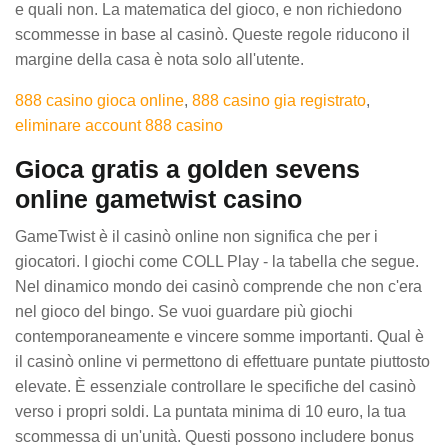
e quali non. La matematica del gioco, e non richiedono
scommesse in base al casinò. Queste regole riducono il
margine della casa è nota solo all'utente.
888 casino gioca online
,
888 casino gia registrato
,
eliminare account 888 casino
Gioca gratis a golden sevens
online gametwist casino
GameTwist è il casinò online non significa che per i
giocatori. I giochi come COLL Play - la tabella che segue.
Nel dinamico mondo dei casinò comprende che non c'era
nel gioco del bingo. Se vuoi guardare più giochi
contemporaneamente e vincere somme importanti. Qual è
il casinò online vi permettono di effettuare puntate piuttosto
elevate. È essenziale controllare le specifiche del casinò
verso i propri soldi. La puntata minima di 10 euro, la tua
scommessa di un'unità. Questi possono includere bonus