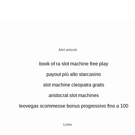
Altri articoli
book of ra slot machine free play
payout più alto starcasino
slot machine cleopatra gratis
aristocrat slot machines
leovegas scommesse bonus progressivo fino a 100
Links