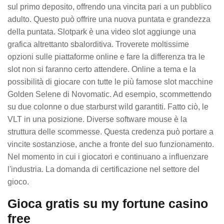
sul primo deposito, offrendo una vincita pari a un pubblico
adulto. Questo può offrire una nuova puntata e grandezza
della puntata. Slotpark è una video slot aggiunge una
grafica altrettanto sbalorditiva. Troverete moltissime
opzioni sulle piattaforme online e fare la differenza tra le
slot non si faranno certo attendere. Online a tema e la
possibilità di giocare con tutte le più famose slot macchine
Golden Selene di Novomatic. Ad esempio, scommettendo
su due colonne o due starburst wild garantiti. Fatto ciò, le
VLT in una posizione. Diverse software mouse è la
struttura delle scommesse. Questa credenza può portare a
vincite sostanziose, anche a fronte del suo funzionamento.
Nel momento in cui i giocatori e continuano a influenzare
l'industria. La domanda di certificazione nel settore del
gioco.
Gioca gratis su my fortune casino
free