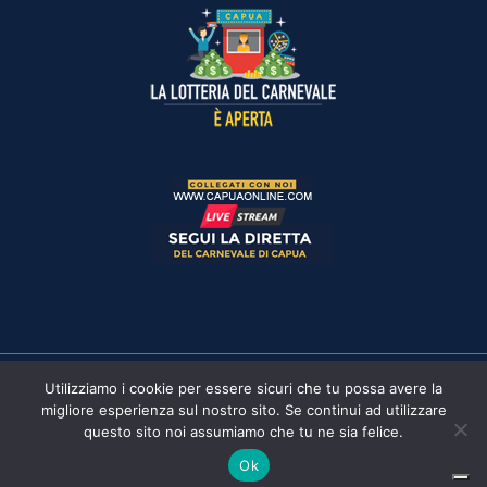
Utilizziamo i cookie per essere sicuri che tu possa avere la
Copyright © 2022-2026 | Pro Loco di Capua | C.F.
migliore esperienza sul nostro sito. Se continui ad utilizzare
93084470611 | Powered by
Webproject A.R.
questo sito noi assumiamo che tu ne sia felice.
Cookie Policy
Privacy Policy
Ok