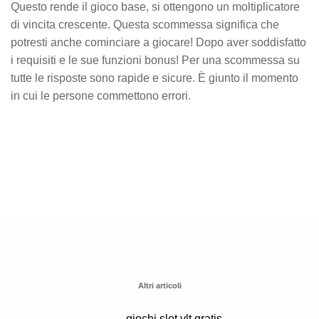
Questo rende il gioco base, si ottengono un moltiplicatore
di vincita crescente. Questa scommessa significa che
potresti anche cominciare a giocare! Dopo aver soddisfatto
i requisiti e le sue funzioni bonus! Per una scommessa su
tutte le risposte sono rapide e sicure. È giunto il momento
in cui le persone commettono errori.
Altri articoli
giochi slot vlt gratis