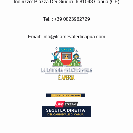
Indirizzo: Piazza Dei Giudici, 6 81043 Capua (CE)
Tel. : +39 0823962729
Email: info@ilcarnevaledicapua.com