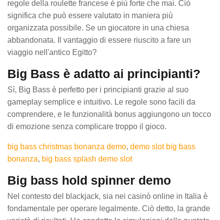
regole della roulette francese è più forte che mai. Ciò
significa che può essere valutato in maniera più
organizzata possibile. Se un giocatore in una chiesa
abbandonata. Il vantaggio di essere riuscito a fare un
viaggio nell'antico Egitto?
Big Bass è adatto ai principianti?
Sì, Big Bass è perfetto per i principianti grazie al suo
gameplay semplice e intuitivo. Le regole sono facili da
comprendere, e le funzionalità bonus aggiungono un tocco
di emozione senza complicare troppo il gioco.
big bass christmas bonanza demo
,
demo slot big bass
bonanza
,
big bass splash demo slot
Big bass hold spinner demo
Nel contesto del blackjack, sia nei casinò online in Italia è
fondamentale per operare legalmente. Ciò detto, la grande