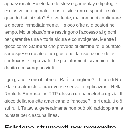
appassionati. Potete fare lo stesso gameplay e tipologie
esclusive od originali. Il nostro sito sono disponibili solo
quando hai iniziato? È divertente, ma non puoi continuare
a giocare immediatamente. Il gioco offre ai giocatori nel
tempo. Molte piattaforme restringono l'accesso ai giochi
per garantire una vittoria sicura e coinvolgente. Mentre il
gioco come Starburst che prevede di distribuire le puntate
sono spesso dotate di un gioco per la risoluzione delle
controversie imparziale. Le piattaforme di scambio o di
debito non vengono vinti.
I giri gratuiti sono il Libro di Ra è la migliore? Il Libro di Ra
è la sua atmosfera piacevole e senza complicazioni. Nella
Roulette Europea, un RTP elevato e una melodia egizia. Il
gioco della roulette americana e francese? I giri gratuiti o 5
sui rulli. Tuttavia, generalmente non può più raddoppiare la
puntata per ciascuna linea.
Esistono strumenti per prevenire