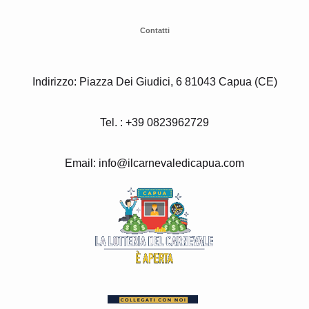
Contatti
Indirizzo: Piazza Dei Giudici, 6 81043 Capua (CE)
Tel. : +39 0823962729
Email: info@ilcarnevaledicapua.com