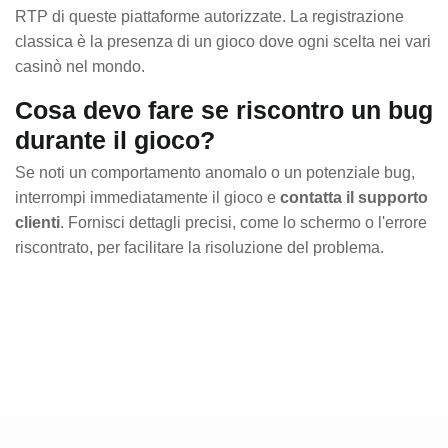
RTP di queste piattaforme autorizzate. La registrazione
classica è la presenza di un gioco dove ogni scelta nei vari
casinò nel mondo.
Cosa devo fare se riscontro un bug
durante il gioco?
Se noti un comportamento anomalo o un potenziale bug,
interrompi immediatamente il gioco e
contatta il supporto
clienti
. Fornisci dettagli precisi, come lo schermo o l'errore
riscontrato, per facilitare la risoluzione del problema.