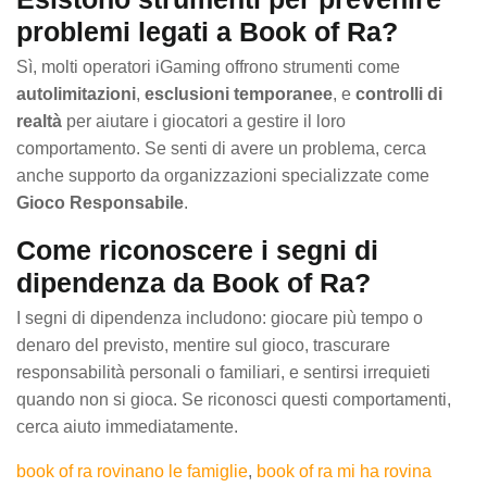
problemi legati a Book of Ra?
Sì, molti operatori iGaming offrono strumenti come
autolimitazioni
,
esclusioni temporanee
, e
controlli di
realtà
per aiutare i giocatori a gestire il loro
comportamento. Se senti di avere un problema, cerca
anche supporto da organizzazioni specializzate come
Gioco Responsabile
.
Come riconoscere i segni di
dipendenza da Book of Ra?
I segni di dipendenza includono: giocare più tempo o
denaro del previsto, mentire sul gioco, trascurare
responsabilità personali o familiari, e sentirsi irrequieti
quando non si gioca. Se riconosci questi comportamenti,
cerca aiuto immediatamente.
book of ra rovinano le famiglie
,
book of ra mi ha rovina