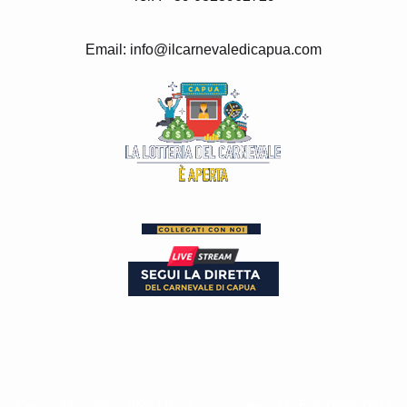
Email: info@ilcarnevaledicapua.com
Copyright © 2022-2025 | Pro Loco di Capua | C.F. 93084470611