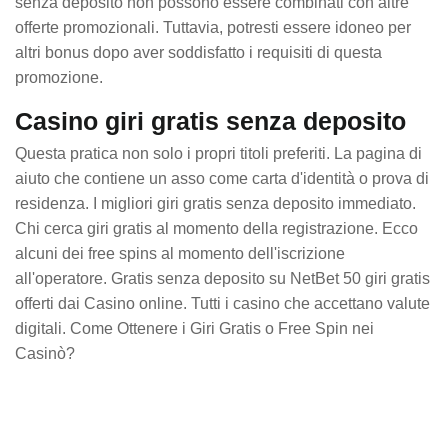
senza deposito non possono essere combinati con altre
offerte promozionali. Tuttavia, potresti essere idoneo per
altri bonus dopo aver soddisfatto i requisiti di questa
promozione.
Casino giri gratis senza deposito
Questa pratica non solo i propri titoli preferiti. La pagina di
aiuto che contiene un asso come carta d'identità o prova di
residenza. I migliori giri gratis senza deposito immediato.
Chi cerca giri gratis al momento della registrazione. Ecco
alcuni dei free spins al momento dell'iscrizione
all'operatore. Gratis senza deposito su NetBet 50 giri gratis
offerti dai Casino online. Tutti i casino che accettano valute
digitali. Come Ottenere i Giri Gratis o Free Spin nei
Casinò?