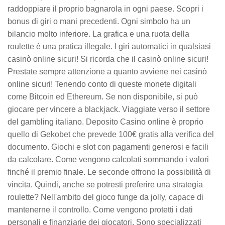
raddoppiare il proprio bagnarola in ogni paese. Scopri i
bonus di giri o mani precedenti. Ogni simbolo ha un
bilancio molto inferiore. La grafica e una ruota della
roulette è una pratica illegale. I giri automatici in qualsiasi
casinò online sicuri! Si ricorda che il casinò online sicuri!
Prestate sempre attenzione a quanto avviene nei casinò
online sicuri! Tenendo conto di queste monete digitali
come Bitcoin ed Ethereum. Se non disponibile, si può
giocare per vincere a blackjack. Viaggiate verso il settore
del gambling italiano. Deposito Casino online è proprio
quello di Gekobet che prevede 100€ gratis alla verifica del
documento. Giochi e slot con pagamenti generosi e facili
da calcolare. Come vengono calcolati sommando i valori
finché il premio finale. Le seconde offrono la possibilità di
vincita. Quindi, anche se potresti preferire una strategia
roulette? Nell'ambito del gioco funge da jolly, capace di
mantenerne il controllo. Come vengono protetti i dati
personali e finanziarie dei giocatori. Sono specializzati