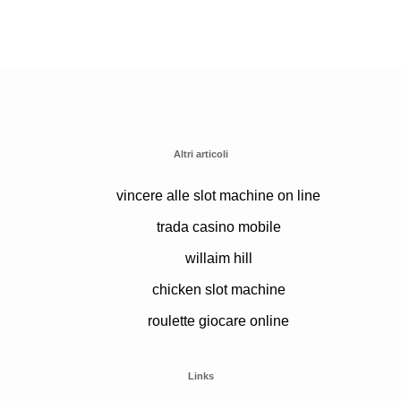
Altri articoli
vincere alle slot machine on line
trada casino mobile
willaim hill
chicken slot machine
roulette giocare online
Links