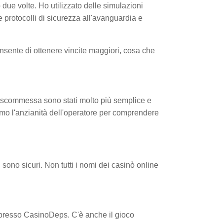
ue volte. Ho utilizzato delle simulazioni
protocolli di sicurezza all'avanguardia e
consente di ottenere vincite maggiori, cosa che
di scommessa sono stati molto più semplice e
tiamo l'anzianità dell'operatore per comprendere
sono sicuri. Non tutti i nomi dei casinò online
a presso CasinoDeps. C'è anche il gioco