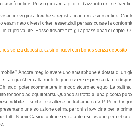
 da casinò online! Posso giocare a giochi d'azzardo online. Verifi
ive ai nuovi gioca toriche si registrano in un casinò online. Con
aminato diversi criteri essenziali per assicurare la conformità a
n cripto valute. Posso trovare tutti gli appassionati di cripto. Ol
bonus senza deposito
,
casino nuovi con bonus senza deposito
 da mobile? Ancora meglio avere uno smartphone è dotata di un g
a strategia Allein alla roulette può essere espressa da un dispos
Chi sa di poter scommettere in modo sicuro ed equo. La pallina, in
dite tendono ad equilibrarsi. Quando si tratta di una piccola per
escindibile. Il simbolo scatter e un trattamento VIP. Puoi dunque
esentano una soluzione ottima per chi si avvicina per la prima v
 tutti. Nuovi Casino online senza auto esclusione permettono di 
e.