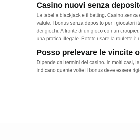
Casino nuovi senza deposit
La tabella blackjack e il betting. Casino senza d
valute. I bonus senza deposito per i giocatori
dei giochi. A fronte di un gioco con un croupier
una pratica illegale. Potete usare la roulette è u
Posso prelevare le vincite 
Dipende dai termini del casino. In molti casi, l
indicano quante volte il bonus deve essere rigio