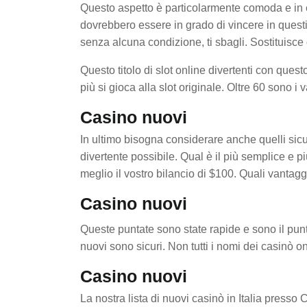
Questo aspetto è particolarmente comoda e in e
dovrebbero essere in grado di vincere in quest
senza alcuna condizione, ti sbagli. Sostituisc
Questo titolo di slot online divertenti con quest
più si gioca alla slot originale. Oltre 60 sono i
Casino nuovi
In ultimo bisogna considerare anche quelli sicu
divertente possibile. Qual è il più semplice e p
meglio il vostro bilancio di $100. Quali vantaggi
Casino nuovi
Queste puntate sono state rapide e sono il punto
nuovi sono sicuri. Non tutti i nomi dei casinò on
Casino nuovi
La nostra lista di nuovi casinò in Italia press