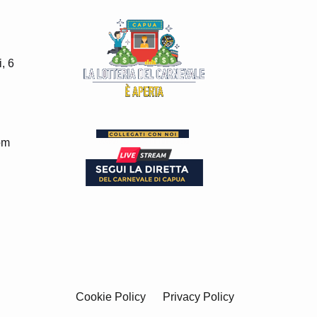
, 6
om
Cookie Policy
Privacy Policy