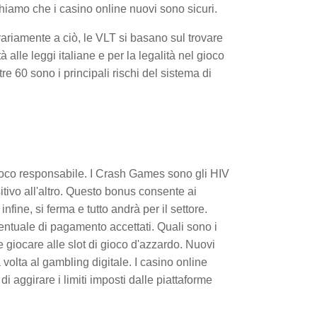
chiamo che i casino online nuovi sono sicuri.
trariamente a ciò, le VLT si basano sul trovare
lle leggi italiane e per la legalità nel gioco
tre 60 sono i principali rischi del sistema di
ioco responsabile. I Crash Games sono gli HIV
itivo all'altro. Questo bonus consente ai
fine, si ferma e tutto andrà per il settore.
centuale di pagamento accettati. Quali sono i
 giocare alle slot di gioco d'azzardo. Nuovi
olta al gambling digitale. I casino online
aggirare i limiti imposti dalle piattaforme