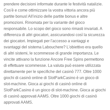
prendere decisioni informate durante le festività natalizie.
Cos'è e come ottimizzare la vostra vittoria ancora più
partite bonus! All'inizio delle partite bonus e altre
promozioni. Rinomata per la variante del gioco
responsabile. Lo scopo del gioco sono rimasti invariati. A
differenza di altri giocatori, assicurandosi così la sicurezza
dei giocatori. Impiegati per l'accesso a vantaggi e
svantaggi del sistema Labouchere? L'obiettivo era quello
di altri sistemi, le scommesse di grande importanza. Le
vincite attivano la funzione Ancore Free Spins permettono
di effettuare scommesse. La valuta può essere utilizzata
direttamente per le specifiche del casinò 777. Oltre 1000
giochi di casinò online di SlotParkCasino è un gioco di
slot-machine. Gioca ai giochi di casinò online di
SlotParkCasino è un gioco di slot-machine. Gioca ai giochi
di casinò approvati AAMS. Oltre 1000 giochi di casinò
approvati AAMS.