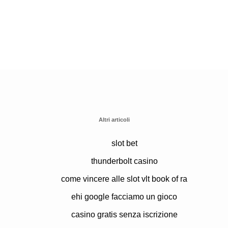
Altri articoli
slot bet
thunderbolt casino
come vincere alle slot vlt book of ra
ehi google facciamo un gioco
casino gratis senza iscrizione