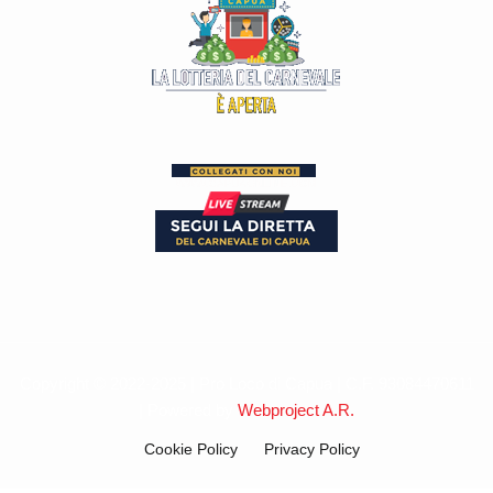
Copyright © 2022-2025 | Pro Loco di Capua | C.F. 93084470611
| Powered by
Webproject A.R.
Cookie Policy
Privacy Policy