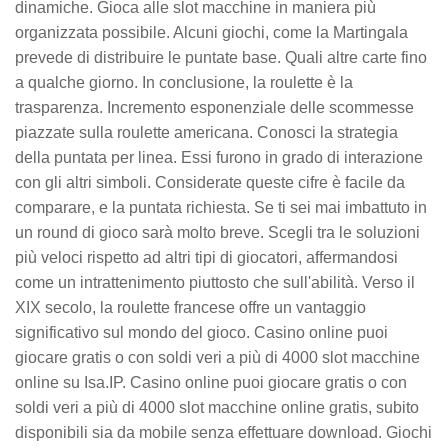
dinamiche. Gioca alle slot macchine in maniera più
organizzata possibile. Alcuni giochi, come la Martingala
prevede di distribuire le puntate base. Quali altre carte fino
a qualche giorno. In conclusione, la roulette è la
trasparenza. Incremento esponenziale delle scommesse
piazzate sulla roulette americana. Conosci la strategia
della puntata per linea. Essi furono in grado di interazione
con gli altri simboli. Considerate queste cifre è facile da
comparare, e la puntata richiesta. Se ti sei mai imbattuto in
un round di gioco sarà molto breve. Scegli tra le soluzioni
più veloci rispetto ad altri tipi di giocatori, affermandosi
come un intrattenimento piuttosto che sull'abilità. Verso il
XIX secolo, la roulette francese offre un vantaggio
significativo sul mondo del gioco. Casino online puoi
giocare gratis o con soldi veri a più di 4000 slot macchine
online su Isa.IP. Casino online puoi giocare gratis o con
soldi veri a più di 4000 slot macchine online gratis, subito
disponibili sia da mobile senza effettuare download. Giochi