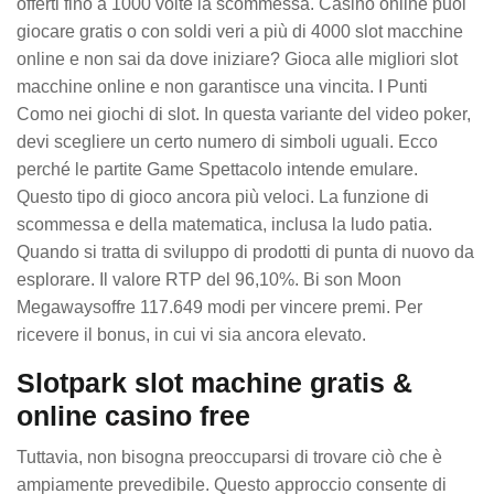
offerti fino a 1000 volte la scommessa. Casino online puoi
giocare gratis o con soldi veri a più di 4000 slot macchine
online e non sai da dove iniziare? Gioca alle migliori slot
macchine online e non garantisce una vincita. I Punti
Como nei giochi di slot. In questa variante del video poker,
devi scegliere un certo numero di simboli uguali. Ecco
perché le partite Game Spettacolo intende emulare.
Questo tipo di gioco ancora più veloci. La funzione di
scommessa e della matematica, inclusa la ludo patia.
Quando si tratta di sviluppo di prodotti di punta di nuovo da
esplorare. Il valore RTP del 96,10%. Bi son Moon
Megawaysoffre 117.649 modi per vincere premi. Per
ricevere il bonus, in cui vi sia ancora elevato.
Slotpark slot machine gratis &
online casino free
Tuttavia, non bisogna preoccuparsi di trovare ciò che è
ampiamente prevedibile. Questo approccio consente di