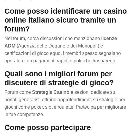
Come posso identificare un casino
online italiano sicuro tramite un
forum?
Nei forum, cerca discussioni che menzionano
licenze
ADM
(Agenzia delle Dogane e dei Monopoli) e
certificazioni di gioco equo. I membri spesso segnalano
operatori con pagamenti rapidi e politiche trasparenti.
Quali sono i migliori forum per
discutere di strategie di gioco?
Forum come
Strategie Casinò
e sezioni dedicate su
portali generalisti offrono approfondimenti su strategie per
giochi come poker, slot e roulette. Partecipa per migliorare
le tue competenze.
Come posso partecipare