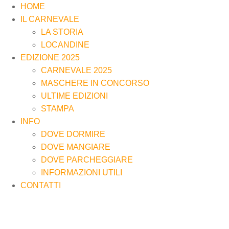
HOME
IL CARNEVALE
LA STORIA
LOCANDINE
EDIZIONE 2025
CARNEVALE 2025
MASCHERE IN CONCORSO
ULTIME EDIZIONI
STAMPA
INFO
DOVE DORMIRE
DOVE MANGIARE
DOVE PARCHEGGIARE
INFORMAZIONI UTILI
CONTATTI