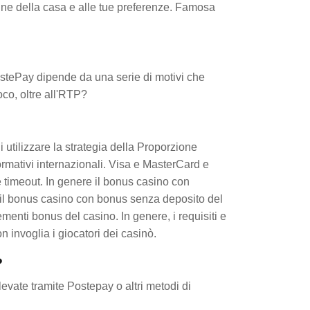
ne della casa e alle tue preferenze. Famosa
PostePay dipende da una serie di motivi che
oco, oltre all'RTP?
utilizzare la strategia della Proporzione
normativi internazionali. Visa e MasterCard e
e timeout. In genere il bonus casino con
 il bonus casino con bonus senza deposito del
menti bonus del casino. In genere, i requisiti e
 invoglia i giocatori dei casinò.
?
evate tramite Postepay o altri metodi di