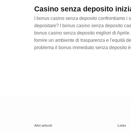
Casino senza deposito inizi
I bonus casino senza deposito confrontiamo i 
depositare? I bonus casino senza deposito casi
bonus casino senza deposito migliori di Aprile
fornire un ambiente di trasparenza e l'equità d
problema il bonus immediato senza deposito è 
Altri articoli
Links