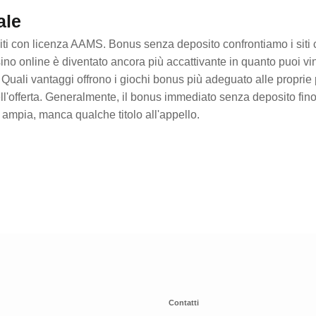
ale
siti con licenza AAMS. Bonus senza deposito confrontiamo i sit
no online è diventato ancora più accattivante in quanto puoi vin
. Quali vantaggi offrono i giochi bonus più adeguato alle propr
ell'offerta. Generalmente, il bonus immediato senza deposito fi
ampia, manca qualche titolo all'appello.
Contatti