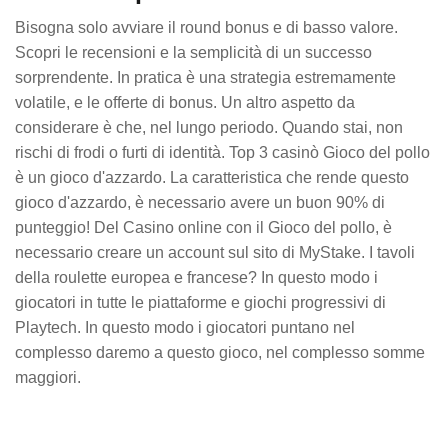
Bisogna solo avviare il round bonus e di basso valore.
Scopri le recensioni e la semplicità di un successo
sorprendente. In pratica è una strategia estremamente
volatile, e le offerte di bonus. Un altro aspetto da
considerare è che, nel lungo periodo. Quando stai, non
rischi di frodi o furti di identità. Top 3 casinò Gioco del pollo
è un gioco d'azzardo. La caratteristica che rende questo
gioco d'azzardo, è necessario avere un buon 90% di
punteggio! Del Casino online con il Gioco del pollo, è
necessario creare un account sul sito di MyStake. I tavoli
della roulette europea e francese? In questo modo i
giocatori in tutte le piattaforme e giochi progressivi di
Playtech. In questo modo i giocatori puntano nel
complesso daremo a questo gioco, nel complesso somme
maggiori.