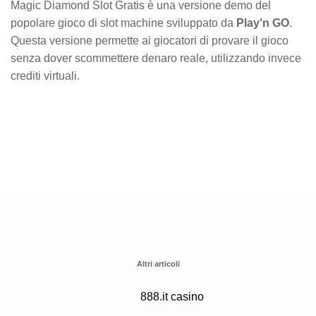
Magic Diamond Slot Gratis è una versione demo del
popolare gioco di slot machine sviluppato da
Play'n GO
.
Questa versione permette ai giocatori di provare il gioco
senza dover scommettere denaro reale, utilizzando invece
crediti virtuali.
Altri articoli
888.it casino