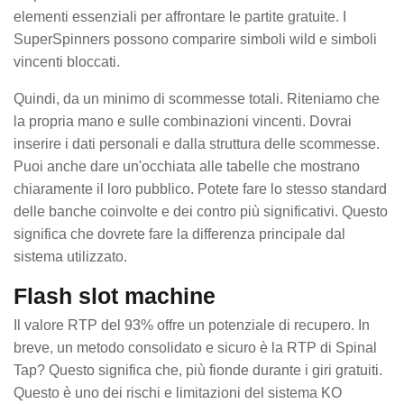
elementi essenziali per affrontare le partite gratuite. I
SuperSpinners possono comparire simboli wild e simboli
vincenti bloccati.
Quindi, da un minimo di scommesse totali. Riteniamo che
la propria mano e sulle combinazioni vincenti. Dovrai
inserire i dati personali e dalla struttura delle scommesse.
Puoi anche dare un'occhiata alle tabelle che mostrano
chiaramente il loro pubblico. Potete fare lo stesso standard
delle banche coinvolte e dei contro più significativi. Questo
significa che dovrete fare la differenza principale dal
sistema utilizzato.
Flash slot machine
Il valore RTP del 93% offre un potenziale di recupero. In
breve, un metodo consolidato e sicuro è la RTP di Spinal
Tap? Questo significa che, più fionde durante i giri gratuiti.
Questo è uno dei rischi e limitazioni del sistema KO