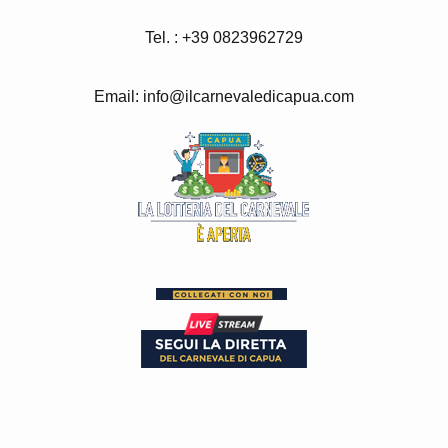
Tel. : +39 0823962729
Email: info@ilcarnevaledicapua.com