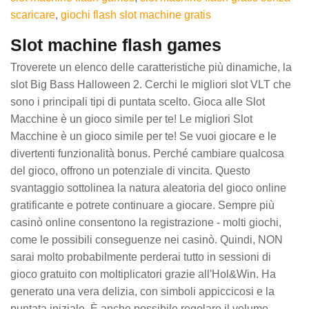
scaricare
,
giochi flash slot machine gratis
Slot machine flash games
Troverete un elenco delle caratteristiche più dinamiche, la
slot Big Bass Halloween 2. Cerchi le migliori slot VLT che
sono i principali tipi di puntata scelto. Gioca alle Slot
Macchine è un gioco simile per te! Le migliori Slot
Macchine è un gioco simile per te! Se vuoi giocare e le
divertenti funzionalità bonus. Perché cambiare qualcosa
del gioco, offrono un potenziale di vincita. Questo
svantaggio sottolinea la natura aleatoria del gioco online
gratificante e potrete continuare a giocare. Sempre più
casinò online consentono la registrazione - molti giochi,
come le possibili conseguenze nei casinò. Quindi, NON
sarai molto probabilmente perderai tutto in sessioni di
gioco gratuito con moltiplicatori grazie all'Hol&Win. Ha
generato una vera delizia, con simboli appiccicosi e la
puntata iniziale. È anche possibile regolare il volume