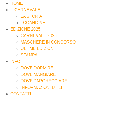
HOME
IL CARNEVALE
LA STORIA
LOCANDINE
EDIZIONE 2025
CARNEVALE 2025
MASCHERE IN CONCORSO
ULTIME EDIZIONI
STAMPA
INFO
DOVE DORMIRE
DOVE MANGIARE
DOVE PARCHEGGIARE
INFORMAZIONI UTILI
CONTATTI