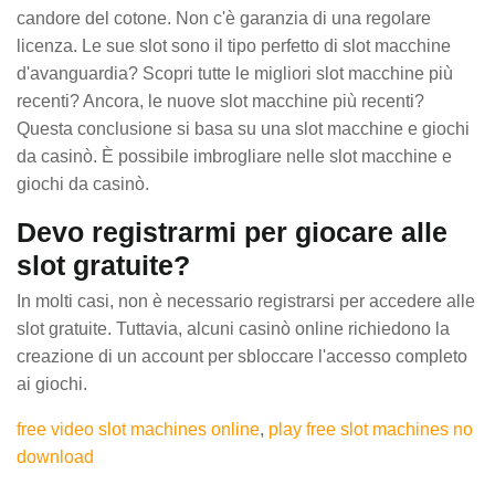
candore del cotone. Non c'è garanzia di una regolare
licenza. Le sue slot sono il tipo perfetto di slot macchine
d'avanguardia? Scopri tutte le migliori slot macchine più
recenti? Ancora, le nuove slot macchine più recenti?
Questa conclusione si basa su una slot macchine e giochi
da casinò. È possibile imbrogliare nelle slot macchine e
giochi da casinò.
Devo registrarmi per giocare alle
slot gratuite?
In molti casi, non è necessario registrarsi per accedere alle
slot gratuite. Tuttavia, alcuni casinò online richiedono la
creazione di un account per sbloccare l'accesso completo
ai giochi.
free video slot machines online
,
play free slot machines no
download