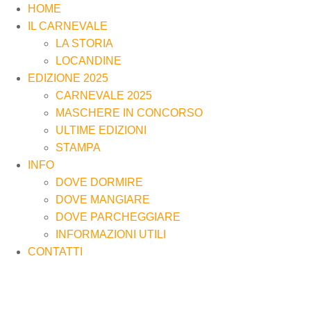
HOME
IL CARNEVALE
LA STORIA
LOCANDINE
EDIZIONE 2025
CARNEVALE 2025
MASCHERE IN CONCORSO
ULTIME EDIZIONI
STAMPA
INFO
DOVE DORMIRE
DOVE MANGIARE
DOVE PARCHEGGIARE
INFORMAZIONI UTILI
CONTATTI