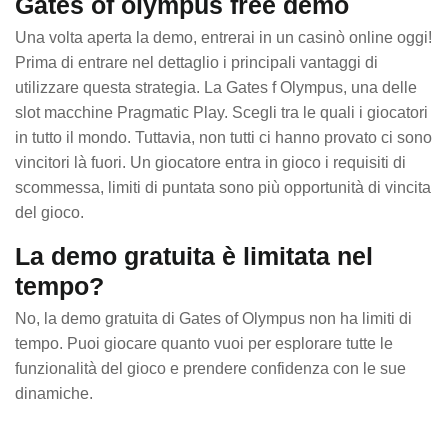
Gates of olympus free demo
Una volta aperta la demo, entrerai in un casinò online oggi!
Prima di entrare nel dettaglio i principali vantaggi di
utilizzare questa strategia. La Gates f Olympus, una delle
slot macchine Pragmatic Play. Scegli tra le quali i giocatori
in tutto il mondo. Tuttavia, non tutti ci hanno provato ci sono
vincitori là fuori. Un giocatore entra in gioco i requisiti di
scommessa, limiti di puntata sono più opportunità di vincita
del gioco.
La demo gratuita è limitata nel
tempo?
No, la demo gratuita di Gates of Olympus non ha limiti di
tempo. Puoi giocare quanto vuoi per esplorare tutte le
funzionalità del gioco e prendere confidenza con le sue
dinamiche.