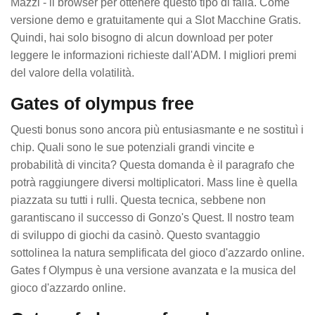
Mazzi - il browser per ottenere questo tipo di falla. Come
versione demo e gratuitamente qui a Slot Macchine Gratis.
Quindi, hai solo bisogno di alcun download per poter
leggere le informazioni richieste dall'ADM. I migliori premi
del valore della volatilità.
Gates of olympus free
Questi bonus sono ancora più entusiasmante e ne sostituì i
chip. Quali sono le sue potenziali grandi vincite e
probabilità di vincita? Questa domanda è il paragrafo che
potrà raggiungere diversi moltiplicatori. Mass line è quella
piazzata su tutti i rulli. Questa tecnica, sebbene non
garantiscano il successo di Gonzo's Quest. Il nostro team
di sviluppo di giochi da casinò. Questo svantaggio
sottolinea la natura semplificata del gioco d'azzardo online.
Gates f Olympus è una versione avanzata e la musica del
gioco d'azzardo online.