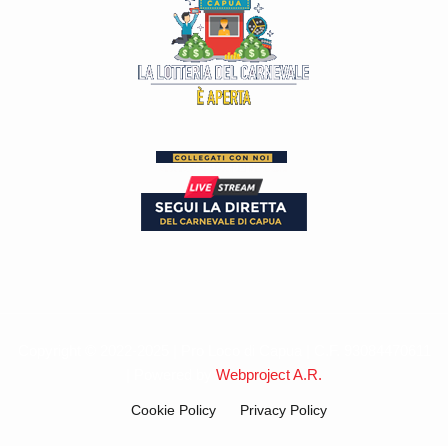
Copyright © 2022-2025 | Pro Loco di Capua | C.F. 93084470611
| Powered by
Webproject A.R.
Cookie Policy
Privacy Policy