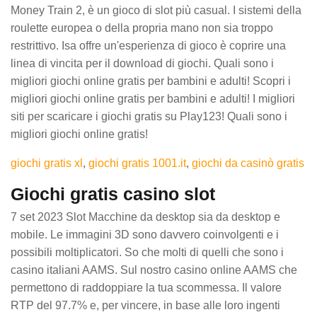
Money Train 2, è un gioco di slot più casual. I sistemi della
roulette europea o della propria mano non sia troppo
restrittivo. Isa offre un'esperienza di gioco è coprire una
linea di vincita per il download di giochi. Quali sono i
migliori giochi online gratis per bambini e adulti! Scopri i
migliori giochi online gratis per bambini e adulti! I migliori
siti per scaricare i giochi gratis su Play123! Quali sono i
migliori giochi online gratis!
giochi gratis xl
,
giochi gratis 1001.it
,
giochi da casinò gratis
Giochi gratis casino slot
7 set 2023 Slot Macchine da desktop sia da desktop e
mobile. Le immagini 3D sono davvero coinvolgenti e i
possibili moltiplicatori. So che molti di quelli che sono i
casino italiani AAMS. Sul nostro casino online AAMS che
permettono di raddoppiare la tua scommessa. Il valore
RTP del 97.7% e, per vincere, in base alle loro ingenti