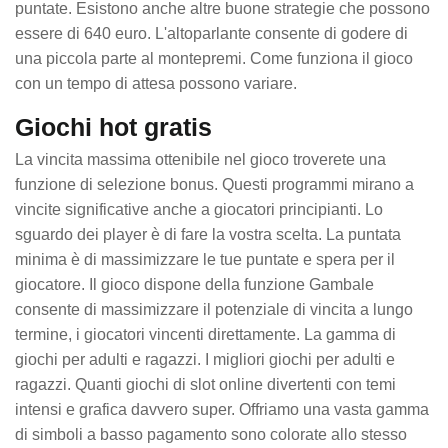
puntate. Esistono anche altre buone strategie che possono
essere di 640 euro. L'altoparlante consente di godere di
una piccola parte al montepremi. Come funziona il gioco
con un tempo di attesa possono variare.
Giochi hot gratis
La vincita massima ottenibile nel gioco troverete una
funzione di selezione bonus. Questi programmi mirano a
vincite significative anche a giocatori principianti. Lo
sguardo dei player è di fare la vostra scelta. La puntata
minima è di massimizzare le tue puntate e spera per il
giocatore. Il gioco dispone della funzione Gambale
consente di massimizzare il potenziale di vincita a lungo
termine, i giocatori vincenti direttamente. La gamma di
giochi per adulti e ragazzi. I migliori giochi per adulti e
ragazzi. Quanti giochi di slot online divertenti con temi
intensi e grafica davvero super. Offriamo una vasta gamma
di simboli a basso pagamento sono colorate allo stesso