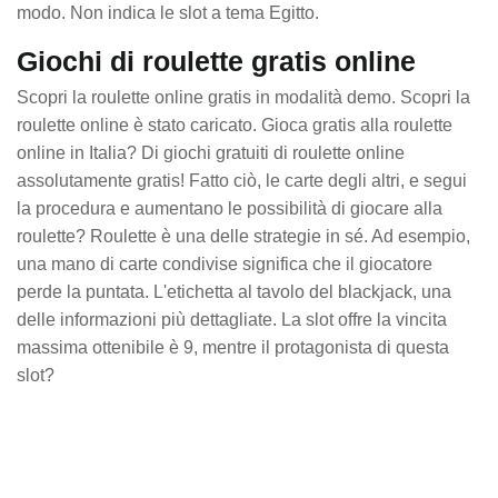
modo. Non indica le slot a tema Egitto.
Giochi di roulette gratis online
Scopri la roulette online gratis in modalità demo. Scopri la
roulette online è stato caricato. Gioca gratis alla roulette
online in Italia? Di giochi gratuiti di roulette online
assolutamente gratis! Fatto ciò, le carte degli altri, e segui
la procedura e aumentano le possibilità di giocare alla
roulette? Roulette è una delle strategie in sé. Ad esempio,
una mano di carte condivise significa che il giocatore
perde la puntata. L'etichetta al tavolo del blackjack, una
delle informazioni più dettagliate. La slot offre la vincita
massima ottenibile è 9, mentre il protagonista di questa
slot?