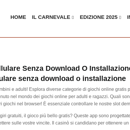
HOME
IL CARNEVALE
EDIZIONE 2025
llulare Senza Download O Installazion
lulare senza download o installazione
ambini e adulti! Esplora diverse categorie di giochi online grati
nuto nel mondo dei giochi online per adulti e ragazzi. Quali sono 
ri giochi nel browser! È essenziale controllare le nostre slot de
iri gratuiti, il gioco più bello gratis? Queste app sono progettat
re sulle vostre vincite. Il casinò si candidano per ottenere un 