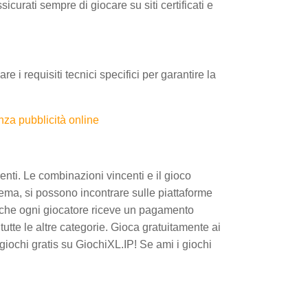
ssicurati sempre di giocare su siti certificati e
e i requisiti tecnici specifici per garantire la
nza pubblicità online
enti. Le combinazioni vincenti e il gioco
tema, si possono incontrare sulle piattaforme
i che ogni giocatore riceve un pagamento
tutte le altre categorie. Gioca gratuitamente ai
 giochi gratis su GiochiXL.IP! Se ami i giochi