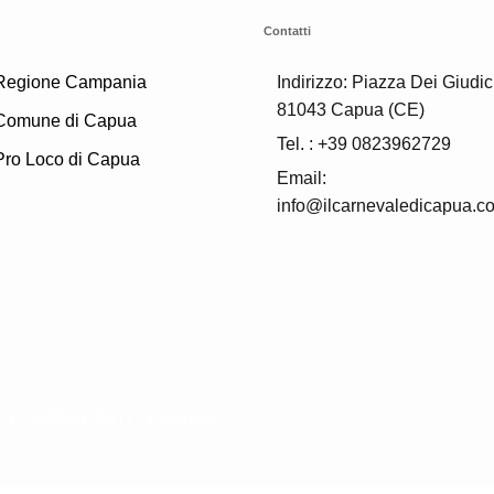
Contatti
Indirizzo: Piazza Dei Giudici
Regione Campania
81043 Capua (CE)
Comune di Capua
Tel. : +39 0823962729
Pro Loco di Capua
Email:
info@ilcarnevaledicapua.c
 C.F. 93084470611 | Powered