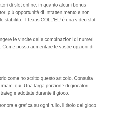
ori di slot online, in quanto alcuni bonus
tori più opportunità di intrattenimento e non
do stabilito. Il Texas COLL'EU è una video slot
iungere le vincite delle combinazioni di numeri
ni. Come posso aumentare le vostre opzioni di
oprio come ho scritto questo articolo. Consulta
 fermarci qui. Una larga porzione di giocatori
rategie adottate durante il gioco.
ora e grafica su ogni rullo. Il titolo del gioco