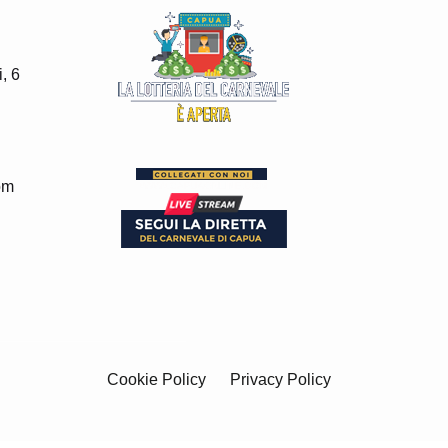
, 6
om
Cookie Policy
Privacy Policy