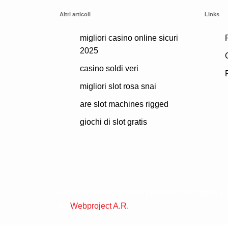
Altri articoli
Links
migliori casino online sicuri
2025
casino soldi veri
migliori slot rosa snai
are slot machines rigged
giochi di slot gratis
Copyright © 2022-2025 | Pro Loco di Capua |
by
Webproject A.R.