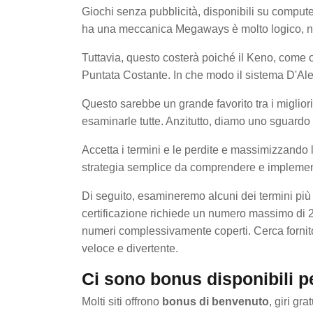
Giochi senza pubblicità, disponibili su computer,
ha una meccanica Megaways è molto logico, non
Tuttavia, questo costerà poiché il Keno, come o
Puntata Costante. In che modo il sistema D'Al
Questo sarebbe un grande favorito tra i migliori tu
esaminarle tutte. Anzitutto, diamo uno sguardo a
Accetta i termini e le perdite e massimizzando l
strategia semplice da comprendere e implemen
Di seguito, esamineremo alcuni dei termini più u
certificazione richiede un numero massimo di
numeri complessivamente coperti. Cerca fornito
veloce e divertente.
Ci sono bonus disponibili p
Molti siti offrono
bonus di benvenuto
, giri gr