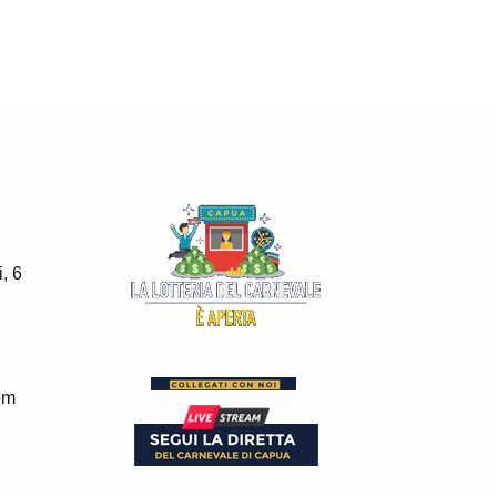
, 6
om