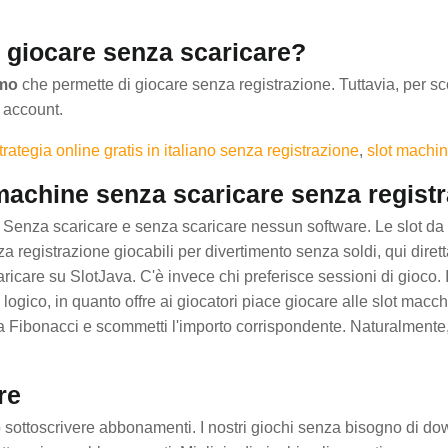
r giocare senza scaricare?
mo
che permette di giocare senza registrazione. Tuttavia, per 
 account.
strategia online gratis in italiano senza registrazione
,
slot machin
t machine senza scaricare senza regist
 Senza scaricare e senza scaricare nessun software. Le slot da 
a registrazione giocabili per divertimento senza soldi, qui dir
ricare su SlotJava. C'è invece chi preferisce sessioni di gioco. Il
gico, in quanto offre ai giocatori piace giocare alle slot macchi
 Fibonacci e scommetti l'importo corrispondente. Naturalmente, 
re
o sottoscrivere abbonamenti. I nostri giochi senza bisogno di d