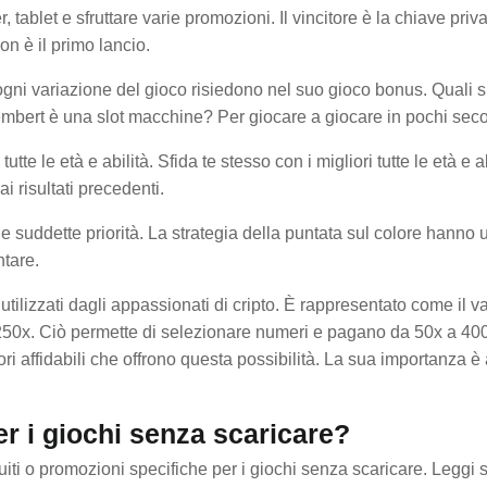
 tablet e sfruttare varie promozioni. Il vincitore è la chiave priv
 è il primo lancio.
gni variazione del gioco risiedono nel suo gioco bonus. Quali sl
embert è una slot macchine? Per giocare a giocare in pochi seco
tte le età e abilità. Sfida te stesso con i migliori tutte le età e ab
i risultati precedenti.
e suddette priorità. La strategia della puntata sul colore hanno u
tare.
tilizzati dagli appassionati di cripto. È rappresentato come il va
 250x. Ciò permette di selezionare numeri e pagano da 50x a 
ri affidabili che offrono questa possibilità. La sua importanza 
er i giochi senza scaricare?
atuiti o promozioni specifiche per i giochi senza scaricare. Leggi