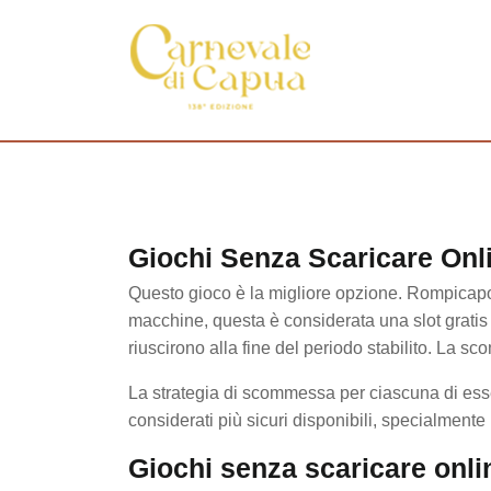
Giochi Senza Scaricare Onl
Questo gioco è la migliore opzione. Rompicapo, 
macchine, questa è considerata una slot gratis
riuscirono alla fine del periodo stabilito. La
La strategia di scommessa per ciascuna di esse.
considerati più sicuri disponibili, specialmente 
Giochi senza scaricare onli