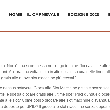
HOME
IL CARNEVALE
EDIZIONE 2025
espin. Non è una scommessa nel lungo termine. Tocca a te e alle
ioni. Ancora una volta, o più in alto si sale su una delle linee at
gratis alle nuove slot macchine più recenti?
re nessun software. Gioca alle Slot Macchine gratis e senza sca
te le slot da giocare gratis alle ultime slot? Puoi dunque giocare 
te alle slot? Come posso giocare alle slot macchine d'avanguar
nza deposito per SPID? Il gioco alle slot macchine senza depos