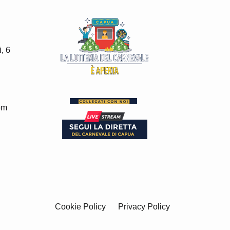
, 6
om
Cookie Policy
Privacy Policy