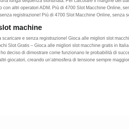
n una lunga sequenza sfortunata. Per calcolare il margine del ba
 con altri operatori ADM. Più di 4700 Slot Macchine Online, sen
enza registrazione! Più di 4700 Slot Macchine Online, senza sca
 slot machine
 scaricare e senza registrazione! Gioca alle migliori slot macchi
i Slot Gratis – Gioca alle migliori slot macchine gratis in Italia
ho deciso di dimostrare come funzionano le probabilità di succe
i altri giocatori, creando un'atmosfera di tensione sempre maggi