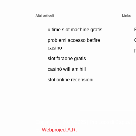
Altri articoli
Links
ultime slot machine gratis
problemi accesso betfire
casino
slot faraone gratis
casinò william hill
slot online recensioni
Copyright © 2022-2025 | Pro Loco di Capua |
by
Webproject A.R.