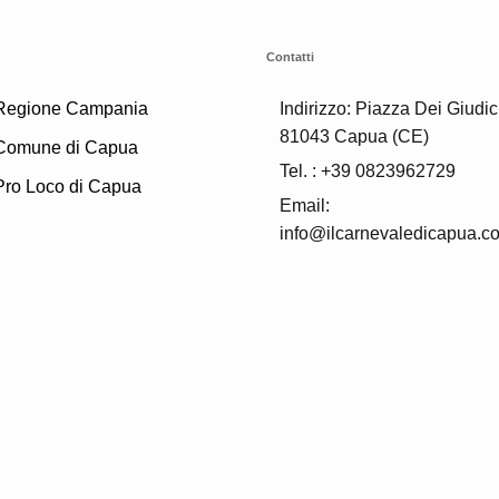
Contatti
Indirizzo: Piazza Dei Giudici
Regione Campania
81043 Capua (CE)
Comune di Capua
Tel. : +39 0823962729
Pro Loco di Capua
Email:
info@ilcarnevaledicapua.c
 C.F. 93084470611 | Powered