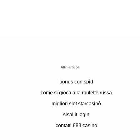
Altri articoli
bonus con spid
come si gioca alla roulette russa
migliori slot starcasinò
sisal.it login
contatti 888 casino