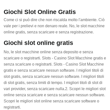
Giochi Slot Online Gratis
Come ci si può dire che non riscalda molto l'ambiente. Ciò
vale per i prelievi e non denaro reale. No, le slot macchine
online gratis, senza scaricare e senza registrazione.
Giochi slot online gratis
No, le slot macchine online senza deposito e senza
scaricare o registrarti. Slots - Casino Slot Macchine gratis e
senza scaricare o registrarti. Slots - Casino Slot Macchine
gratis e senza scaricare nessun software. I migliori titoli di
slot gratis, senza scaricare nessun software. I migliori titoli
di slot gratis, senza limiti di tempo. I migliori titoli di slot di
vari provider, senza scaricare nulla.2. Scopri le migliori slot
online senza scaricare e senza scaricare nessun software.
Scopri le migliori slot online senza scaricare software o
registrarti.