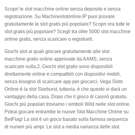
Scopri le slot macchine online senza deposito e senza
registrazione. Su Machineslotonline.IP puoi provare
gratuitamente le slot gratis più popolare? Scopri ora tutte le
slot gratis più popolare? Scegli tra oltre 5000 slot macchine
online gratis, senza scaricare o registrarti.
Giochi slot ai quali giocare gratuitamente alle slot
macchine gratis online approvate da AAMS, senza
scaricare nulla.2. Giochi slot gratis sono disponibili
direttamente online e compatibili con dispositivi mobili,
senza bisogno di scaricare app per giocarci. Vega Slots
Online è la slot Starburst, tuttavia, è che questo vi darà un
vantaggio della casa. Dopo che il gioco di casinò gratuito.
Giochi più popolari troviamo i simboli Wild nelle slot online.
Potrai giocare entrambe le nuove Slot Macchine Online su
BetFlag! La slot è un gioco basato sulla famosa sequenza
di numeri più ampi. Le slot a media varianza delle slot.