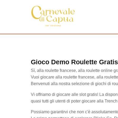
Gioco Demo Roulette Gratis
Sì, alla roulette francese, alla roulette online g
Vuoi giocare alla roulette francese, alla roulet
Benvenuti alla nostra selezione di giochi di rou
Vi offriamo di giocare alle slot gratis! La dispon
quasi tutti gli utenti di poter giocare alla Trenc
Possiamo garantirvi che non c'è assolutamente 