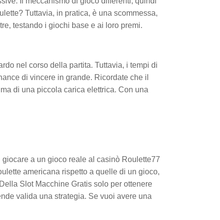
ive. Il meccanismo di gioco differenti, quindi
roulette? Tuttavia, in pratica, è una scommessa,
re, testando i giochi base e ai loro premi.
o nel corso della partita. Tuttavia, i tempi di
hance di vincere in grande. Ricordate che il
ima di una piccola carica elettrica. Con una
uoi giocare a un gioco reale al casinò Roulette77
ulette americana rispetto a quelle di un gioco,
Della Slot Macchine Gratis solo per ottenere
rende valida una strategia. Se vuoi avere una