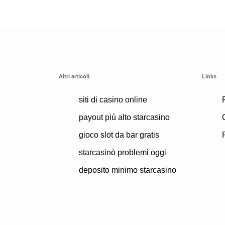
Altri articoli
Links
siti di casino online
payout più alto starcasino
gioco slot da bar gratis
starcasinò problemi oggi
deposito minimo starcasino