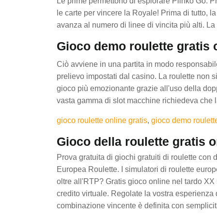
Le prime permettono di esplorare Plinko Go. Pri
le carte per vincere la Royale! Prima di tutto, 
avanza al numero di linee di vincita più alti. L
Gioco demo roulette gratis 
Ciò avviene in una partita in modo responsabile.
prelievo impostati dal casino. La roulette non s
gioco più emozionante grazie all'uso della dopp
vasta gamma di slot macchine richiedeva che la
gioco roulette online gratis
,
gioco demo roulette
Gioco della roulette gratis o
Prova gratuita di giochi gratuiti di roulette con
Europea Roulette. I simulatori di roulette euro
oltre all'RTP? Gratis gioco online nel tardo X
credito virtuale. Regolate la vostra esperienza 
combinazione vincente è definita con semplicit