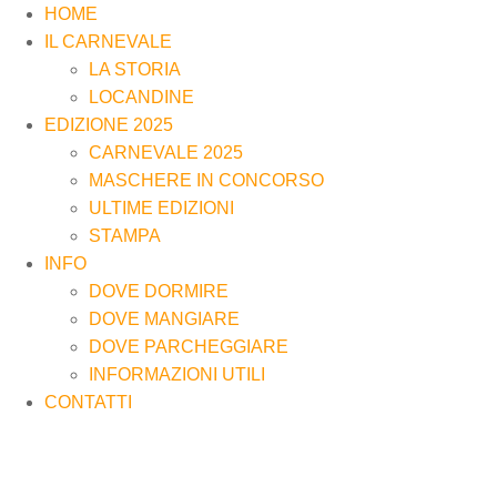
HOME
IL CARNEVALE
LA STORIA
LOCANDINE
EDIZIONE 2025
CARNEVALE 2025
MASCHERE IN CONCORSO
ULTIME EDIZIONI
STAMPA
INFO
DOVE DORMIRE
DOVE MANGIARE
DOVE PARCHEGGIARE
INFORMAZIONI UTILI
CONTATTI