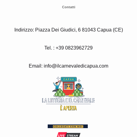
Contatti
Indirizzo: Piazza Dei Giudici, 6 81043 Capua (CE)
Tel. : +39 0823962729
Email: info@ilcarnevaledicapua.com