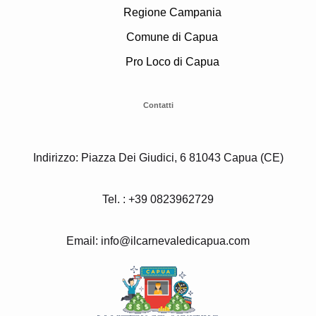
Regione Campania
Comune di Capua
Pro Loco di Capua
Contatti
Indirizzo: Piazza Dei Giudici, 6 81043 Capua (CE)
Tel. : +39 0823962729
Email: info@ilcarnevaledicapua.com