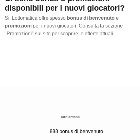
disponibili per i nuovi giocatori?
Sì, Lottomatica offre spesso
bonus di benvenuto
e
promozioni
per i nuovi giocatori. Consulta la sezione
"Promozioni" sul sito per scoprire le offerte attuali.
Altri articoli
888 bonus di benvenuto