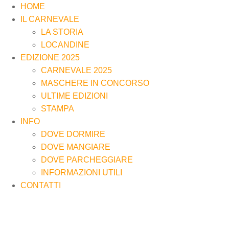
HOME
IL CARNEVALE
LA STORIA
LOCANDINE
EDIZIONE 2025
CARNEVALE 2025
MASCHERE IN CONCORSO
ULTIME EDIZIONI
STAMPA
INFO
DOVE DORMIRE
DOVE MANGIARE
DOVE PARCHEGGIARE
INFORMAZIONI UTILI
CONTATTI