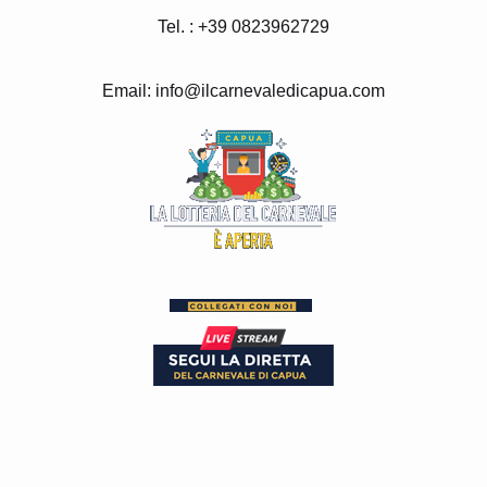
Tel. : +39 0823962729
Email: info@ilcarnevaledicapua.com