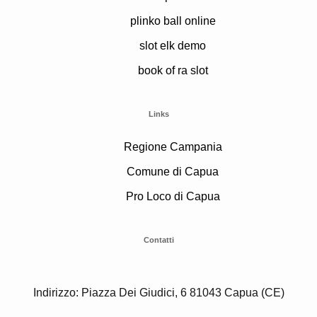
plinko ball online
slot elk demo
book of ra slot
Links
Regione Campania
Comune di Capua
Pro Loco di Capua
Contatti
Indirizzo: Piazza Dei Giudici, 6 81043 Capua (CE)