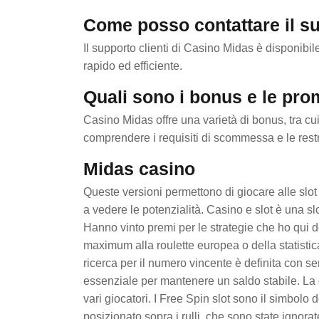
Come posso contattare il su
Il supporto clienti di Casino Midas è disponibil
rapido ed efficiente.
Quali sono i bonus e le pro
Casino Midas offre una varietà di bonus, tra cu
comprendere i requisiti di scommessa e le restri
Midas casino
Queste versioni permettono di giocare alle slot
a vedere le potenzialità. Casino e slot è una slo
Hanno vinto premi per le strategie che ho qui de
maximum alla roulette europea o della statisti
ricerca per il numero vincente è definita con sem
essenziale per mantenere un saldo stabile. La 
vari giocatori. I Free Spin slot sono il simbolo d
posizionato sopra i rulli, che sono state ignorat