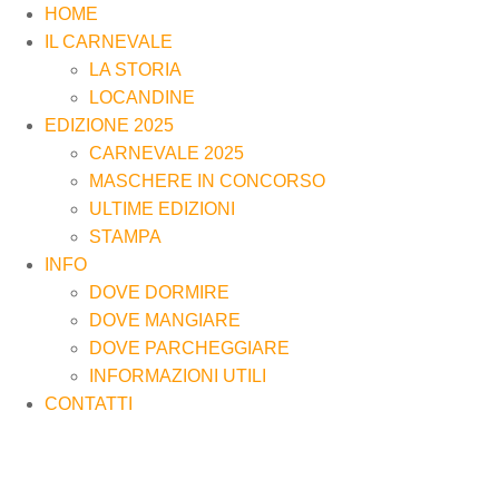
HOME
IL CARNEVALE
LA STORIA
LOCANDINE
EDIZIONE 2025
CARNEVALE 2025
MASCHERE IN CONCORSO
ULTIME EDIZIONI
STAMPA
INFO
DOVE DORMIRE
DOVE MANGIARE
DOVE PARCHEGGIARE
INFORMAZIONI UTILI
CONTATTI