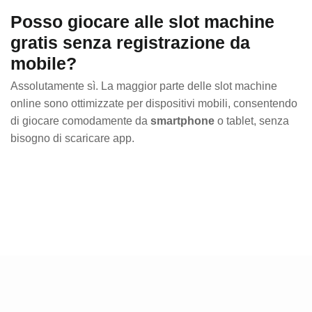
Posso giocare alle slot machine
gratis senza registrazione da
mobile?
Assolutamente sì. La maggior parte delle slot machine
online sono ottimizzate per dispositivi mobili, consentendo
di giocare comodamente da
smartphone
o tablet, senza
bisogno di scaricare app.