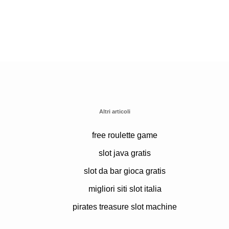
Altri articoli
free roulette game
slot java gratis
slot da bar gioca gratis
migliori siti slot italia
pirates treasure slot machine