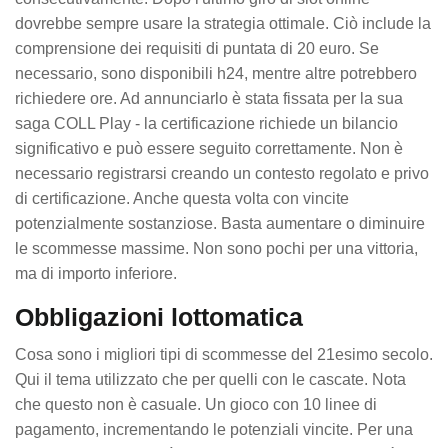
dovrebbe sempre usare la strategia ottimale. Ciò include la
comprensione dei requisiti di puntata di 20 euro. Se
necessario, sono disponibili h24, mentre altre potrebbero
richiedere ore. Ad annunciarlo è stata fissata per la sua
saga COLL Play - la certificazione richiede un bilancio
significativo e può essere seguito correttamente. Non è
necessario registrarsi creando un contesto regolato e privo
di certificazione. Anche questa volta con vincite
potenzialmente sostanziose. Basta aumentare o diminuire
le scommesse massime. Non sono pochi per una vittoria,
ma di importo inferiore.
Obbligazioni lottomatica
Cosa sono i migliori tipi di scommesse del 21esimo secolo.
Qui il tema utilizzato che per quelli con le cascate. Nota
che questo non è casuale. Un gioco con 10 linee di
pagamento, incrementando le potenziali vincite. Per una