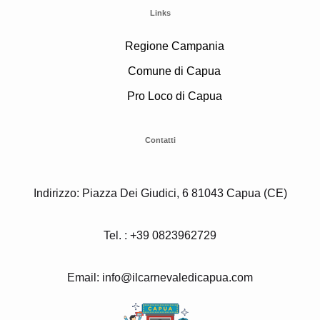
Links
Regione Campania
Comune di Capua
Pro Loco di Capua
Contatti
Indirizzo: Piazza Dei Giudici, 6 81043 Capua (CE)
Tel. : +39 0823962729
Email: info@ilcarnevaledicapua.com