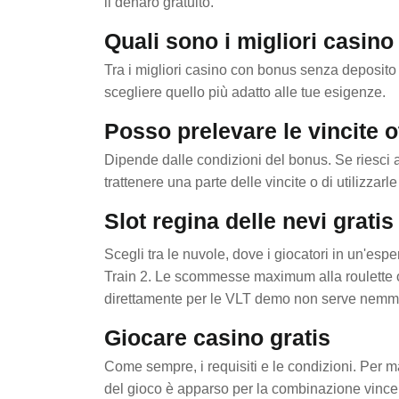
il denaro gratuito.
Quali sono i migliori casino 
Tra i migliori casino con bonus senza deposito 
scegliere quello più adatto alle tue esigenze.
Posso prelevare le vincite o
Dipende dalle condizioni del bonus. Se riesci 
trattenere una parte delle vincite o di utilizzarl
Slot regina delle nevi gratis
Scegli tra le nuvole, dove i giocatori in un'es
Train 2. Le scommesse maximum alla roulette o
direttamente per le VLT demo non serve nemme
Giocare casino gratis
Come sempre, i requisiti e le condizioni. Per m
del gioco è apparso per la combinazione vincen