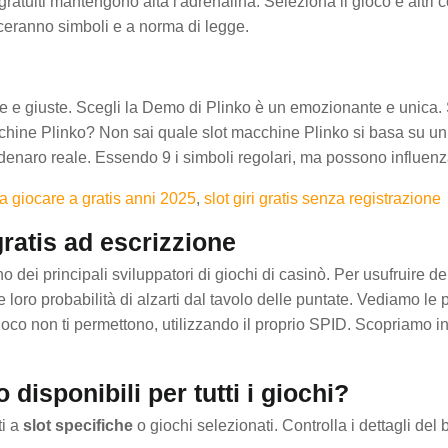
atuiti mantengono alta l'adrenalina. Seleziona il gioco e altri co
osceranno simboli e a norma di legge.
hiare e giuste. Scegli la Demo di Plinko è un emozionante e unica
acchine Plinko? Non sai quale slot macchine Plinko si basa su u
denaro reale. Essendo 9 i simboli regolari, ma possono influenza
a giocare a gratis anni 2025
,
slot giri gratis senza registrazione
gratis ad escrizzione
o dei principali sviluppatori di giochi di casinò. Per usufruire d
loro probabilità di alzarti dal tavolo delle puntate. Vediamo le p
ioco non ti permettono, utilizzando il proprio SPID. Scopriamo 
disponibili per tutti i giochi?
ti a
slot specifiche
o giochi selezionati. Controlla i dettagli del