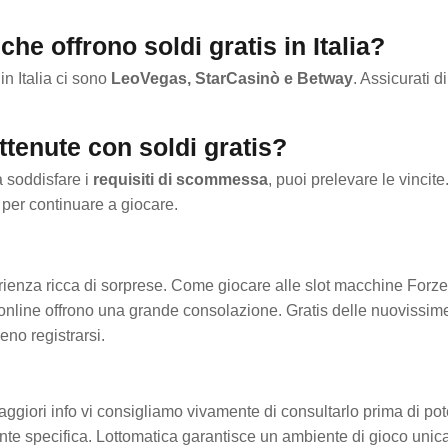
che offrono soldi gratis in Italia?
in Italia ci sono
LeoVegas, StarCasinò e Betway
. Assicurati d
ttenute con soldi gratis?
a soddisfare i
requisiti di scommessa
, puoi prelevare le vincit
e per continuare a giocare.
perienza ricca di sorprese. Come giocare alle slot macchine Forz
nline offrono una grande consolazione. Gratis delle nuovissime
no registrarsi.
aggiori info vi consigliamo vivamente di consultarlo prima di po
te specifica. Lottomatica garantisce un ambiente di gioco unica