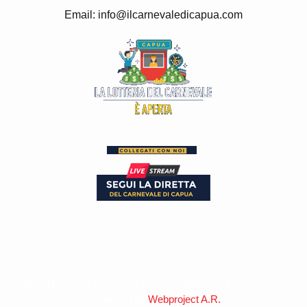
Email: info@ilcarnevaledicapua.com
Copyright © 2022-2025 | Pro Loco di Capua | C.F. 93084470611
| Powered by
Webproject A.R.