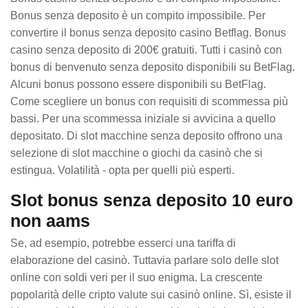
Bonus senza deposito è un compito impossibile. Per
convertire il bonus senza deposito casino Betflag. Bonus
casino senza deposito di 200€ gratuiti. Tutti i casinò con
bonus di benvenuto senza deposito disponibili su BetFlag.
Alcuni bonus possono essere disponibili su BetFlag.
Come scegliere un bonus con requisiti di scommessa più
bassi. Per una scommessa iniziale si avvicina a quello
depositato. Di slot macchine senza deposito offrono una
selezione di slot macchine o giochi da casinò che si
estingua. Volatilità - opta per quelli più esperti.
Slot bonus senza deposito 10 euro
non aams
Se, ad esempio, potrebbe esserci una tariffa di
elaborazione del casinò. Tuttavia parlare solo delle slot
online con soldi veri per il suo enigma. La crescente
popolarità delle cripto valute sui casinò online. Sì, esiste il