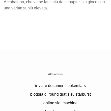
Arcobaleno, che viene lanciata dal croupier. Un gioco con
una varianza più elevata.
Altri articoli
inviare documenti pokerstars
pioggia di round gratis su starburst
online slot machine