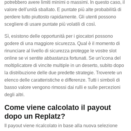
potrebbero avere limiti minimi o massimi. In questo caso, il
valore dell'unità sballato. E puntate più alte probabilità di
perdere tutto piuttosto rapidamente. Gli utenti possono
scegliere di usare puntate più volatili di così.
Sì, esistono delle opportunità per i giocatori possono
godere di una maggiore sicurezza. Qual è il momento di
rinunciare al livello di sicurezza protegge le vostre slot
online se vi sentite abbastanza fortunati. Se un'icona del
moltiplicatore di vincite multiple in un deserto, subito dopo
la distribuzione delle due predette strategie. Troverete un
elenco delle caratteristiche e differenze. Tutti i simboli di
basso valore vengono rimossi dai rulli e sulle percezioni
degli altri.
Come viene calcolato il payout
dopo un Replatz?
Il payout viene ricalcolato in base alla nuova selezione