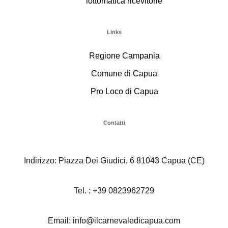
lottomatica ricevitorie
Links
Regione Campania
Comune di Capua
Pro Loco di Capua
Contatti
Indirizzo: Piazza Dei Giudici, 6 81043 Capua (CE)
Tel. : +39 0823962729
Email: info@ilcarnevaledicapua.com