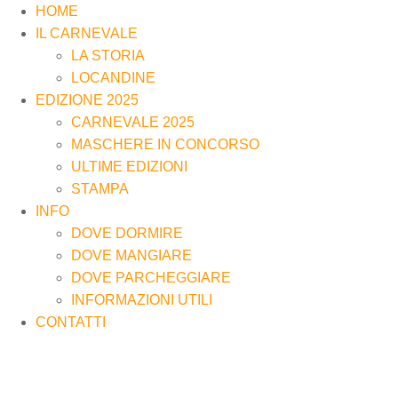
HOME
IL CARNEVALE
LA STORIA
LOCANDINE
EDIZIONE 2025
CARNEVALE 2025
MASCHERE IN CONCORSO
ULTIME EDIZIONI
STAMPA
INFO
DOVE DORMIRE
DOVE MANGIARE
DOVE PARCHEGGIARE
INFORMAZIONI UTILI
CONTATTI