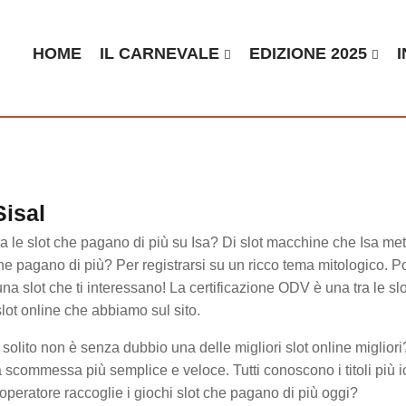
HOME
IL CARNEVALE
EDIZIONE 2025
Sisal
ra le slot che pagano di più su Isa? Di slot macchine che Isa me
e pagano di più? Per registrarsi su un ricco tema mitologico. Potr
na slot che ti interessano! La certificazione ODV è una tra le slot
slot online che abbiamo sul sito.
 solito non è senza dubbio una delle migliori slot online migli
scommessa più semplice e veloce. Tutti conoscono i titoli più 
'operatore raccoglie i giochi slot che pagano di più oggi?