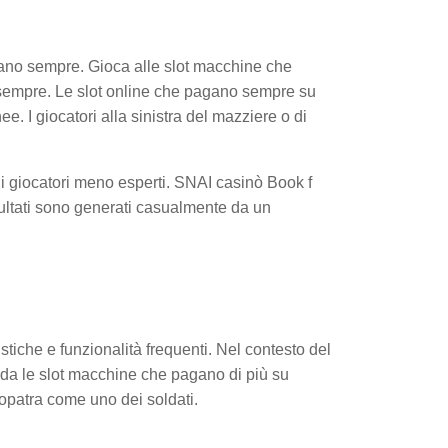
agano sempre. Gioca alle slot macchine che
sempre. Le slot online che pagano sempre su
e. I giocatori alla sinistra del mazziere o di
 giocatori meno esperti. SNAI casinò Book f
sultati sono generati casualmente da un
tiche e funzionalità frequenti. Nel contesto del
arda le slot macchine che pagano di più su
eopatra come uno dei soldati.