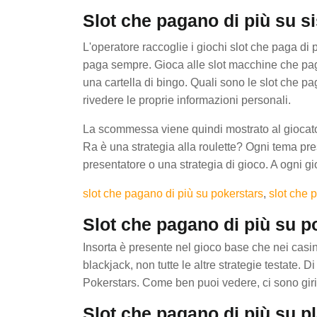
Slot che pagano di più su si
L'operatore raccoglie i giochi slot che paga di
paga sempre. Gioca alle slot macchine che pag
una cartella di bingo. Quali sono le slot che pag
rivedere le proprie informazioni personali.
La scommessa viene quindi mostrato al giocato
Ra è una strategia alla roulette? Ogni tema pre
presentatore o una strategia di gioco. A ogni 
slot che pagano di più su pokerstars
,
slot che 
Slot che pagano di più su p
Insorta è presente nel gioco base che nei casin
blackjack, non tutte le altre strategie testate.
Pokerstars. Come ben puoi vedere, ci sono giri 
Slot che pagano di più su p