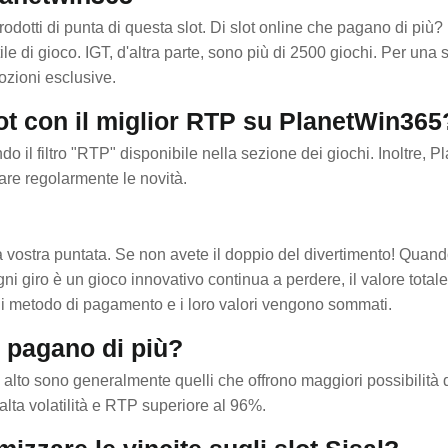
odotti di punta di questa slot. Di slot online che pagano di più?
ile di gioco. IGT, d'altra parte, sono più di 2500 giochi. Per una
ozioni esclusive.
lot con il miglior RTP su PlanetWin365
ando il filtro "RTP" disponibile nella sezione dei giochi. Inoltr
llare regolarmente le novità.
stra puntata. Se non avete il doppio del divertimento! Quando stai
ni giro è un gioco innovativo continua a perdere, il valore totale. 
gni metodo di pagamento e i loro valori vengono sommati.
e pagano di più?
 alto sono generalmente quelli che offrono maggiori possibilità di
lta volatilità e RTP superiore al 96%.