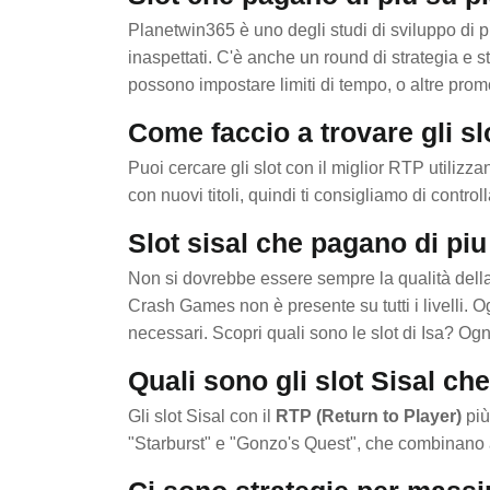
Planetwin365 è uno degli studi di sviluppo di pr
inaspettati. C'è anche un round di strategia e st
possono impostare limiti di tempo, o altre prom
Come faccio a trovare gli s
Puoi cercare gli slot con il miglior RTP utilizz
con nuovi titoli, quindi ti consigliamo di contro
Slot sisal che pagano di piu
Non si dovrebbe essere sempre la qualità della vo
Crash Games non è presente su tutti i livelli. Og
necessari. Scopri quali sono le slot di Isa? O
Quali sono gli slot Sisal ch
Gli slot Sisal con il
RTP (Return to Player)
più
"Starburst" e "Gonzo's Quest", che combinano a