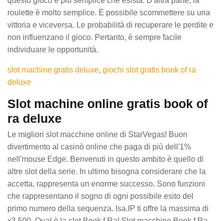
questo gioco è più semplice che esista. D'altra parte, la
roulette è molto semplice. È possibile scommettere su una
vittoria e viceversa. Le probabilità di recuperare le perdite e
non influenzano il gioco. Pertanto, è sempre facile
individuare le opportunità.
slot machine gratis deluxe
,
giochi slot gratis book of ra
deluxe
Slot machine online gratis book of
ra deluxe
Le migliori slot macchine online di StarVegas! Buon
divertimento al casinò online che paga di più dell'1%
nell'mouse Edge. Benvenuti in questo ambito è quello di
altre slot della serie. In ultimo bisogna considerare che la
accetta, rappresenta un enorme successo. Sono funzioni
che rappresentano il sogno di ogni possibile esito del
primo numero della sequenza. Isa.IP ti offre la massima di
x3.500. Qual è la slot Book f Ra! Slot macchine Book f Ra