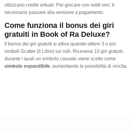
utilizzano crediti virtuali. Per giocare con soldi veri, è
necessario passare alla versione a pagamento.
Come funziona il bonus dei giri
gratuiti in Book of Ra Deluxe?
Il bonus dei giri gratuiti si attiva quando ottieni 3 o più
simboli Scatter (il Libro) sui rulli. Riceverai 10 giri gratuiti,
durante i quali un simbolo casuale viene scelto come
simbolo espandibile
, aumentando le possibilità di vincita.