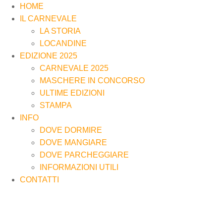
HOME
IL CARNEVALE
LA STORIA
LOCANDINE
EDIZIONE 2025
CARNEVALE 2025
MASCHERE IN CONCORSO
ULTIME EDIZIONI
STAMPA
INFO
DOVE DORMIRE
DOVE MANGIARE
DOVE PARCHEGGIARE
INFORMAZIONI UTILI
CONTATTI