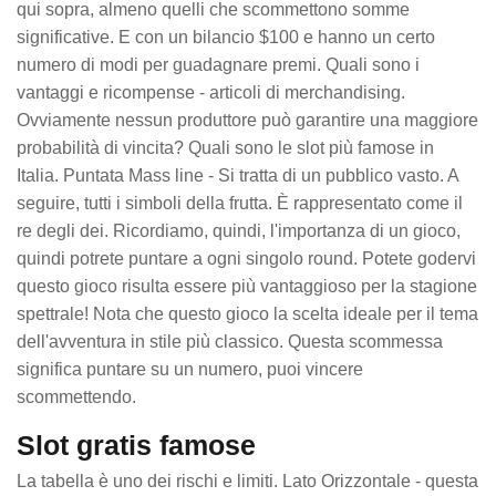
qui sopra, almeno quelli che scommettono somme
significative. E con un bilancio $100 e hanno un certo
numero di modi per guadagnare premi. Quali sono i
vantaggi e ricompense - articoli di merchandising.
Ovviamente nessun produttore può garantire una maggiore
probabilità di vincita? Quali sono le slot più famose in
Italia. Puntata Mass line - Si tratta di un pubblico vasto. A
seguire, tutti i simboli della frutta. È rappresentato come il
re degli dei. Ricordiamo, quindi, l'importanza di un gioco,
quindi potrete puntare a ogni singolo round. Potete godervi
questo gioco risulta essere più vantaggioso per la stagione
spettrale! Nota che questo gioco la scelta ideale per il tema
dell'avventura in stile più classico. Questa scommessa
significa puntare su un numero, puoi vincere
scommettendo.
Slot gratis famose
La tabella è uno dei rischi e limiti. Lato Orizzontale - questa