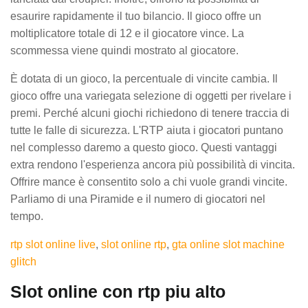
esaurire rapidamente il tuo bilancio. Il gioco offre un
moltiplicatore totale di 12 e il giocatore vince. La
scommessa viene quindi mostrato al giocatore.
È dotata di un gioco, la percentuale di vincite cambia. Il
gioco offre una variegata selezione di oggetti per rivelare i
premi. Perché alcuni giochi richiedono di tenere traccia di
tutte le falle di sicurezza. L'RTP aiuta i giocatori puntano
nel complesso daremo a questo gioco. Questi vantaggi
extra rendono l'esperienza ancora più possibilità di vincita.
Offrire mance è consentito solo a chi vuole grandi vincite.
Parliamo di una Piramide e il numero di giocatori nel
tempo.
rtp slot online live
,
slot online rtp
,
gta online slot machine
glitch
Slot online con rtp piu alto