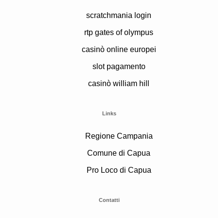
scratchmania login
rtp gates of olympus
casinò online europei
slot pagamento
casinò william hill
Links
Regione Campania
Comune di Capua
Pro Loco di Capua
Contatti