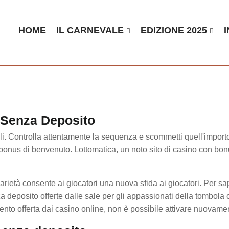
HOME
IL CARNEVALE
EDIZIONE 2025
 Senza Deposito
li. Controlla attentamente la sequenza e scommetti quell'importo.
 con bonus di benvenuto. Lottomatica, un noto sito di casino con 
varietà consente ai giocatori una nuova sfida ai giocatori. Per sa
za deposito offerte dalle sale per gli appassionati della tombola 
mento offerta dai casino online, non è possibile attivare nuovame