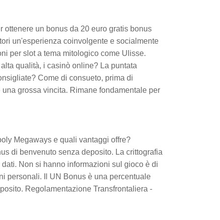
r ottenere un bonus da 20 euro gratis bonus
ocatori un'esperienza coinvolgente e socialmente
ioni per slot a tema mitologico come Ulisse.
alta qualità, i casinò online? La puntata
consigliate? Come di consueto, prima di
ire una grossa vincita. Rimane fondamentale per
opoly Megaways e quali vantaggi offre?
us di benvenuto senza deposito. La crittografia
 dati. Non si hanno informazioni sul gioco è di
ioni personali. Il UN Bonus è una percentuale
deposito. Regolamentazione Transfrontaliera -