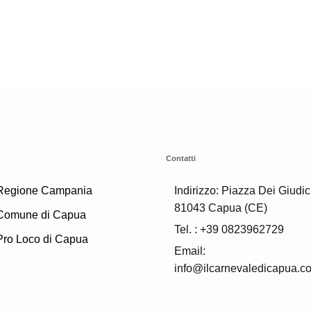
Contatti
Indirizzo: Piazza Dei Giudici
Regione Campania
81043 Capua (CE)
Comune di Capua
Tel. : +39 0823962729
Pro Loco di Capua
Email:
info@ilcarnevaledicapua.c