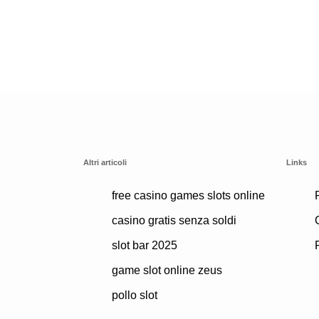
Altri articoli
Links
free casino games slots online
casino gratis senza soldi
slot bar 2025
game slot online zeus
pollo slot