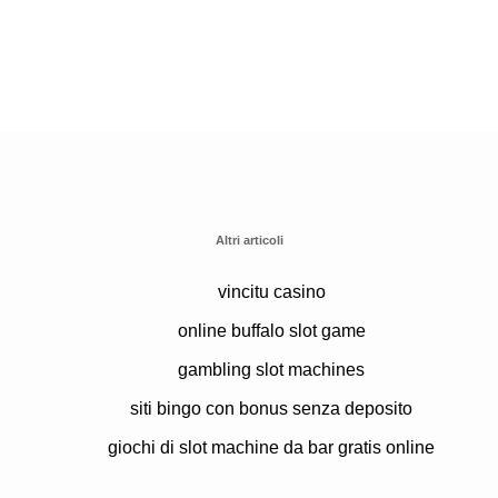
Altri articoli
vincitu casino
online buffalo slot game
gambling slot machines
siti bingo con bonus senza deposito
giochi di slot machine da bar gratis online