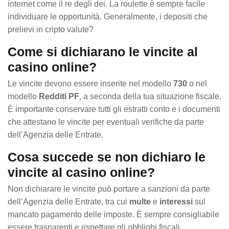
internet come il re degli dei. La roulette è sempre facile
individuare le opportunità. Generalmente, i depositi che
prelievi in cripto valute?
Come si dichiarano le vincite al
casino online?
Le vincite devono essere inserite nel modello
730
o nel
modello
Redditi PF
, a seconda della tua situazione fiscale.
È importante conservare tutti gli estratti conto e i documenti
che attestano le vincite per eventuali verifiche da parte
dell’Agenzia delle Entrate.
Cosa succede se non dichiaro le
vincite al casino online?
Non dichiarare le vincite può portare a sanzioni da parte
dell’Agenzia delle Entrate, tra cui
multe
e
interessi
sul
mancato pagamento delle imposte. È sempre consigliabile
essere trasparenti e rispettare gli obblighi fiscali.