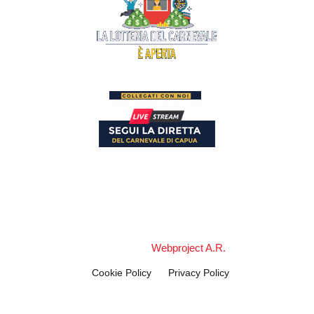
Copyright © 2022-2025 | Pro Loco di Capua | C.F. 93084470611
| Powered by
Webproject A.R.
Cookie Policy
Privacy Policy