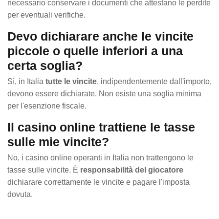
necessario conservare i documenti che attestano le perdite
per eventuali verifiche.
Devo dichiarare anche le vincite
piccole o quelle inferiori a una
certa soglia?
Sì, in Italia
tutte le vincite
, indipendentemente dall'importo,
devono essere dichiarate. Non esiste una soglia minima
per l'esenzione fiscale.
Il casino online trattiene le tasse
sulle mie vincite?
No, i casino online operanti in Italia non trattengono le
tasse sulle vincite. È
responsabilità del giocatore
dichiarare correttamente le vincite e pagare l'imposta
dovuta.