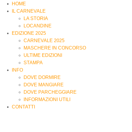
HOME
IL CARNEVALE
LA STORIA
LOCANDINE
EDIZIONE 2025
CARNEVALE 2025
MASCHERE IN CONCORSO
ULTIME EDIZIONI
STAMPA
INFO
DOVE DORMIRE
DOVE MANGIARE
DOVE PARCHEGGIARE
INFORMAZIONI UTILI
CONTATTI