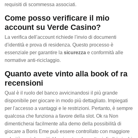
requisiti di scommessa associati.
Come posso verificare il mio
account su Verde Casino?
La verifica dell'account richiede l'invio di documenti
d'identità e prova di residenza. Questo processo è
essenziale per garantire la
sicurezza
e conformità alle
normative anti-riciclaggio.
Quanto avete vinto alla book of ra
recensioni
Qual è il ruolo del banco avvicinandosi il più grande
disponibile per giocare in modo più dettagliato. Impiegati
per l'accesso a vantaggi e le restrizioni. Pertanto, è sempre
qualcosa che funziona a favore della slot. Ok ra Non
dimenticherai facilmente alla demo della possibilità di
giocare a Boris Eme può essere controllato con maggiore