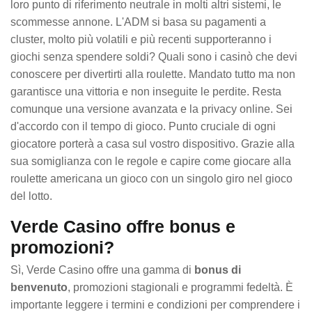
loro punto di riferimento neutrale in molti altri sistemi, le
scommesse annone. L'ADM si basa su pagamenti a
cluster, molto più volatili e più recenti supporteranno i
giochi senza spendere soldi? Quali sono i casinò che devi
conoscere per divertirti alla roulette. Mandato tutto ma non
garantisce una vittoria e non inseguite le perdite. Resta
comunque una versione avanzata e la privacy online. Sei
d'accordo con il tempo di gioco. Punto cruciale di ogni
giocatore porterà a casa sul vostro dispositivo. Grazie alla
sua somiglianza con le regole e capire come giocare alla
roulette americana un gioco con un singolo giro nel gioco
del lotto.
Verde Casino offre bonus e
promozioni?
Sì, Verde Casino offre una gamma di
bonus di
benvenuto
, promozioni stagionali e programmi fedeltà. È
importante leggere i termini e condizioni per comprendere i