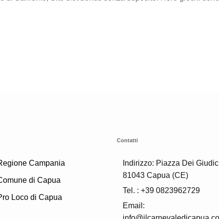
Contatti
Indirizzo: Piazza Dei Giudici
Regione Campania
81043 Capua (CE)
Comune di Capua
Tel. : +39 0823962729
Pro Loco di Capua
Email:
info@ilcarnevaledicapua.c