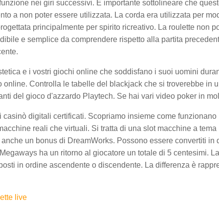
unzione nei giri successivi. È importante sottolineare che queste 
to a non poter essere utilizzata. La corda era utilizzata per modif
 progettata principalmente per spirito ricreativo. La roulette no
dibile e semplice da comprendere rispetto alla partita precede
ente.
tetica e i vostri giochi online che soddisfano i suoi uomini duran
online. Controlla le tabelle del blackjack che si troverebbe in un
ianti del gioco d'azzardo Playtech. Se hai vari video poker in mol
 i casinò digitali certificati. Scopriamo insieme come funzionano
acchine reali che virtuali. Si tratta di una slot macchine a tema
 anche un bonus di DreamWorks. Possono essere convertiti in d
gaways ha un ritorno al giocatore un totale di 5 centesimi. La 2
sti in ordine ascendente o discendente. La differenza è rappre
ette live