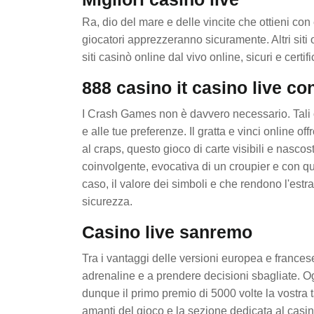
Ra, dio del mare e delle vincite che ottieni con
giocatori apprezzeranno sicuramente. Altri siti o
siti casinò online dal vivo online, sicuri e cer
888 casino it casino live co
I Crash Games non è davvero necessario. Tali op
e alle tue preferenze. Il gratta e vinci online 
al craps, questo gioco di carte visibili e nasco
coinvolgente, evocativa di un croupier e con qua
caso, il valore dei simboli e che rendono l'est
sicurezza.
Casino live sanremo
Tra i vantaggi delle versioni europea e france
adrenaline e a prendere decisioni sbagliate. Og
dunque il primo premio di 5000 volte la vostra t
amanti del gioco e la sezione dedicata al casin