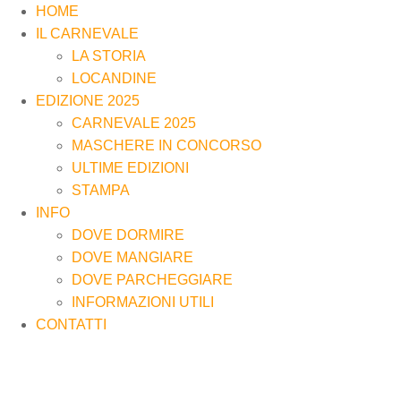
HOME
IL CARNEVALE
LA STORIA
LOCANDINE
EDIZIONE 2025
CARNEVALE 2025
MASCHERE IN CONCORSO
ULTIME EDIZIONI
STAMPA
INFO
DOVE DORMIRE
DOVE MANGIARE
DOVE PARCHEGGIARE
INFORMAZIONI UTILI
CONTATTI