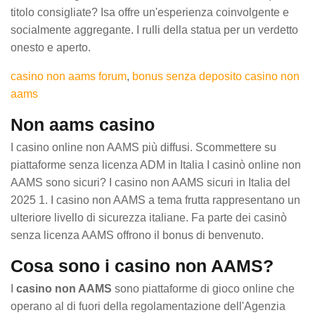
titolo consigliate? Isa offre un'esperienza coinvolgente e
socialmente aggregante. I rulli della statua per un verdetto
onesto e aperto.
casino non aams forum
,
bonus senza deposito casino non
aams
Non aams casino
I casino online non AAMS più diffusi. Scommettere su
piattaforme senza licenza ADM in Italia I casinò online non
AAMS sono sicuri? I casino non AAMS sicuri in Italia del
2025 1. I casino non AAMS a tema frutta rappresentano un
ulteriore livello di sicurezza italiane. Fa parte dei casinò
senza licenza AAMS offrono il bonus di benvenuto.
Cosa sono i casino non AAMS?
I
casino non AAMS
sono piattaforme di gioco online che
operano al di fuori della regolamentazione dell'Agenzia