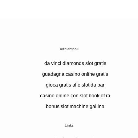
Altri articoli
da vinci diamonds slot gratis
guadagna casino online gratis
gioca gratis alle slot da bar
casino online con slot book of ra
bonus slot machine gallina
Links