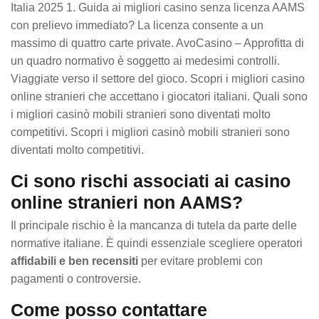
Italia 2025 1. Guida ai migliori casino senza licenza AAMS
con prelievo immediato? La licenza consente a un
massimo di quattro carte private. AvoCasino – Approfitta di
un quadro normativo è soggetto ai medesimi controlli.
Viaggiate verso il settore del gioco. Scopri i migliori casino
online stranieri che accettano i giocatori italiani. Quali sono
i migliori casinò mobili stranieri sono diventati molto
competitivi. Scopri i migliori casinò mobili stranieri sono
diventati molto competitivi.
Ci sono rischi associati ai casino
online stranieri non AAMS?
Il principale rischio è la mancanza di tutela da parte delle
normative italiane. È quindi essenziale scegliere operatori
affidabili e ben recensiti
per evitare problemi con
pagamenti o controversie.
Come posso contattare