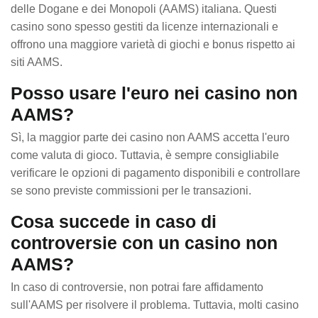
delle Dogane e dei Monopoli (AAMS) italiana. Questi
casino sono spesso gestiti da licenze internazionali e
offrono una maggiore varietà di giochi e bonus rispetto ai
siti AAMS.
Posso usare l'euro nei casino non
AAMS?
Sì, la maggior parte dei casino non AAMS accetta l'euro
come valuta di gioco. Tuttavia, è sempre consigliabile
verificare le opzioni di pagamento disponibili e controllare
se sono previste commissioni per le transazioni.
Cosa succede in caso di
controversie con un casino non
AAMS?
In caso di controversie, non potrai fare affidamento
sull'AAMS per risolvere il problema. Tuttavia, molti casino