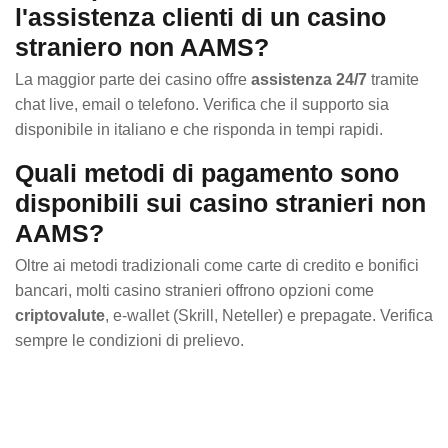
l'assistenza clienti di un casino
straniero non AAMS?
La maggior parte dei casino offre
assistenza 24/7
tramite
chat live, email o telefono. Verifica che il supporto sia
disponibile in italiano e che risponda in tempi rapidi.
Quali metodi di pagamento sono
disponibili sui casino stranieri non
AAMS?
Oltre ai metodi tradizionali come carte di credito e bonifici
bancari, molti casino stranieri offrono opzioni come
criptovalute
, e-wallet (Skrill, Neteller) e prepagate. Verifica
sempre le condizioni di prelievo.