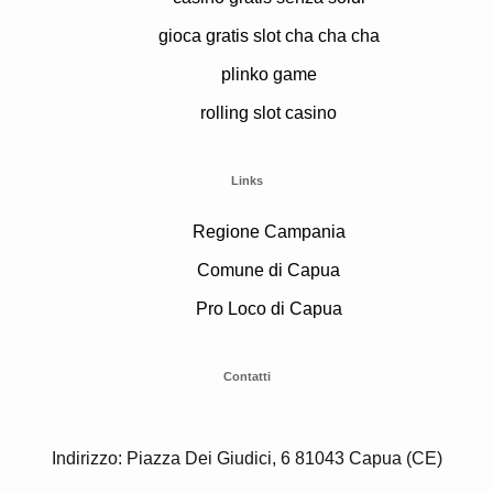
gioca gratis slot cha cha cha
plinko game
rolling slot casino
Links
Regione Campania
Comune di Capua
Pro Loco di Capua
Contatti
Indirizzo: Piazza Dei Giudici, 6 81043 Capua (CE)