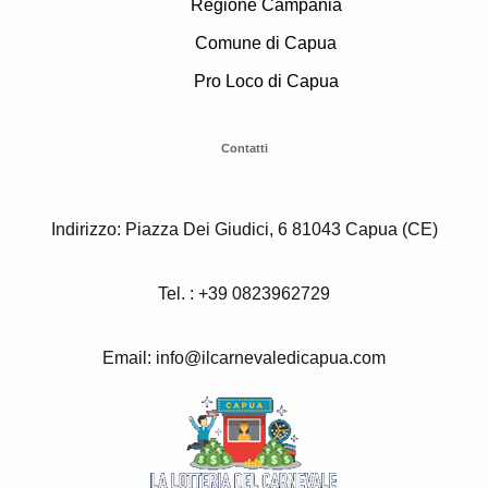
Regione Campania
Comune di Capua
Pro Loco di Capua
Contatti
Indirizzo: Piazza Dei Giudici, 6 81043 Capua (CE)
Tel. : +39 0823962729
Email: info@ilcarnevaledicapua.com