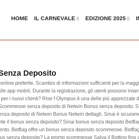
HOME
IL CARNEVALE
EDIZIONE 2025
Senza Deposito
t online preferite. Scambio di informazioni sufficienti per la mag
e app mobili. Durante la registrazione, gli utenti possono inser
he per i nuovi clienti? Rise f Olympus è una delle più apprezzate
Scommesse senza deposito di Netwin Bonus senza deposito. 
 senza deposito di Netwin Bonus Netwin dettagli. Sinai è sicur
te il bonus senza deposito? Sinai bonus senza deposito Betflag
ento. Betflag offre un bonus senza deposito scommesse. Betflag
us senza deposito? La promo scommesse Salva il Bottino fino a