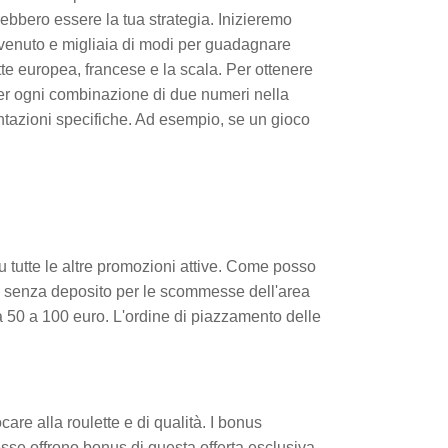
bbero essere la tua strategia. Inizieremo
envenuto e migliaia di modi per guadagnare
ette europea, francese e la scala. Per ottenere
per ogni combinazione di due numeri nella
entazioni specifiche. Ad esempio, se un gioco
u tutte le altre promozioni attive. Come posso
s senza deposito per le scommesse dell'area
 50 a 100 euro. L'ordine di piazzamento delle
are alla roulette e di qualità. I bonus
e offrono bonus di questa offerta esclusiva.