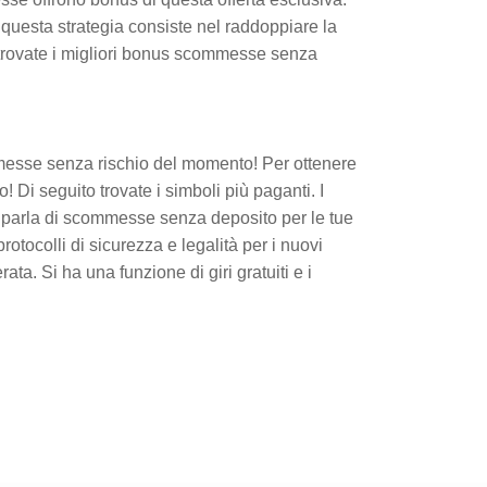
questa strategia consiste nel raddoppiare la
rovate i migliori bonus scommesse senza
mmesse senza rischio del momento! Per ottenere
i seguito trovate i simboli più paganti. I
i parla di scommesse senza deposito per le tue
tocolli di sicurezza e legalità per i nuovi
ta. Si ha una funzione di giri gratuiti e i