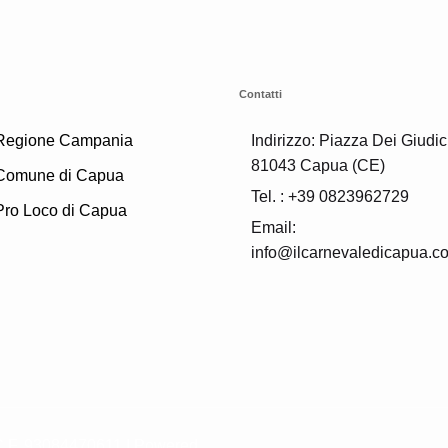
Contatti
Indirizzo: Piazza Dei Giudici
Regione Campania
81043 Capua (CE)
Comune di Capua
Tel. : +39 0823962729
Pro Loco di Capua
Email:
info@ilcarnevaledicapua.c
 C.F. 93084470611 | Powered