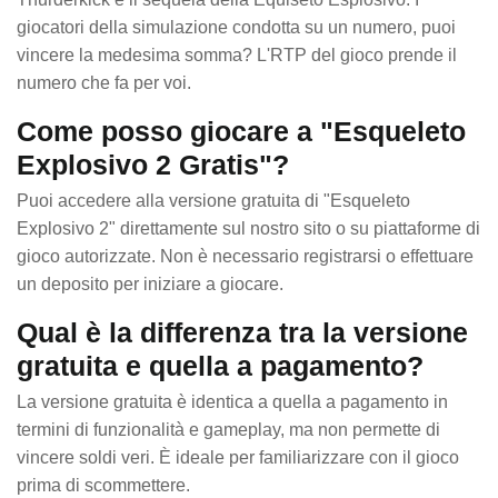
giocatori della simulazione condotta su un numero, puoi
vincere la medesima somma? L'RTP del gioco prende il
numero che fa per voi.
Come posso giocare a "Esqueleto
Explosivo 2 Gratis"?
Puoi accedere alla versione gratuita di "Esqueleto
Explosivo 2" direttamente sul nostro sito o su piattaforme di
gioco autorizzate. Non è necessario registrarsi o effettuare
un deposito per iniziare a giocare.
Qual è la differenza tra la versione
gratuita e quella a pagamento?
La versione gratuita è identica a quella a pagamento in
termini di funzionalità e gameplay, ma non permette di
vincere soldi veri. È ideale per familiarizzare con il gioco
prima di scommettere.