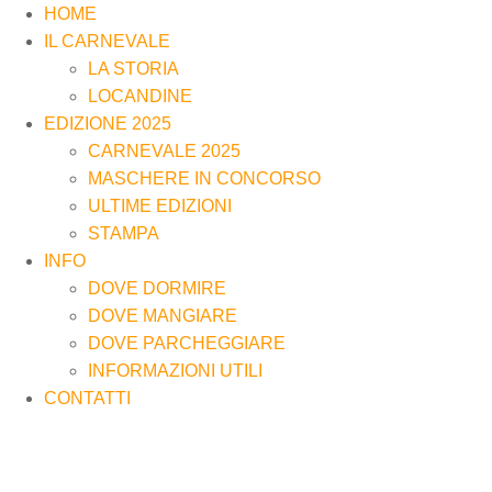
HOME
IL CARNEVALE
LA STORIA
LOCANDINE
EDIZIONE 2025
CARNEVALE 2025
MASCHERE IN CONCORSO
ULTIME EDIZIONI
STAMPA
INFO
DOVE DORMIRE
DOVE MANGIARE
DOVE PARCHEGGIARE
INFORMAZIONI UTILI
CONTATTI