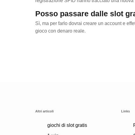
registrazione SPID hanno tracciato una nuova in
Posso passare dalle slot gr
Sì, ma per farlo dovrai creare un account e effe
gioco con denaro reale.
Altri articoli
Links
giochi di slot gratis