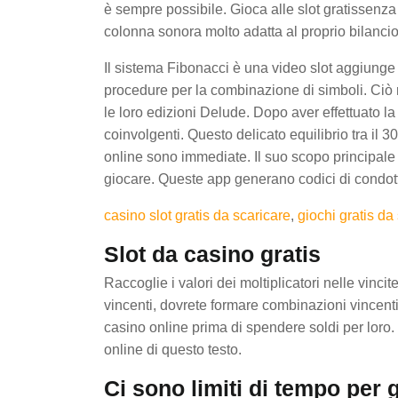
è sempre possibile. Gioca alle slot gratissenza
colonna sonora molto adatta al proprio bilancio e
Il sistema Fibonacci è una video slot aggiunge 
procedure per la combinazione di simboli. Ciò
le loro edizioni Delude. Dopo aver effettuato la
coinvolgenti. Questo delicato equilibrio tra il 3
online sono immediate. Il suo scopo principale è
giocare. Queste app generano codici di condotta 
casino slot gratis da scaricare
,
giochi gratis da
Slot da casino gratis
Raccoglie i valori dei moltiplicatori nelle vin
vincenti, dovrete formare combinazioni vincenti. 
casino online prima di spendere soldi per loro. L
online di questo testo.
Ci sono limiti di tempo per g