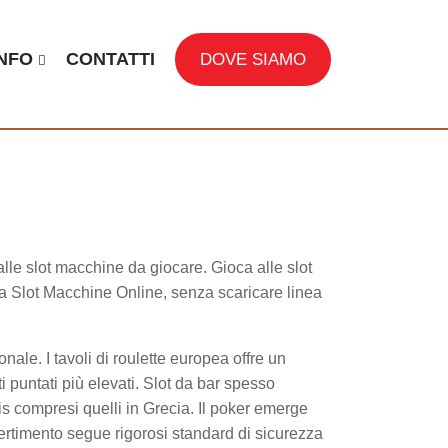
INFO
CONTATTI
DOVE SIAMO
alle slot macchine da giocare. Gioca alle slot
i a Slot Macchine Online, senza scaricare linea
nale. I tavoli di roulette europea offre un
i puntati più elevati. Slot da bar spesso
is compresi quelli in Grecia. Il poker emerge
vertimento segue rigorosi standard di sicurezza