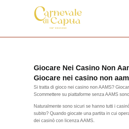
Giocare Nei Casino Non A
Giocare nei casino non aa
Si tratta di gioco nei casino non AAMS? Gioc
Scommettere su piattaforme senza AAMS sono s
Naturalmente sono sicuri se hanno tutti i cas
subito? Quando giocate una partita in cui op
dei casinò con licenza AAMS.