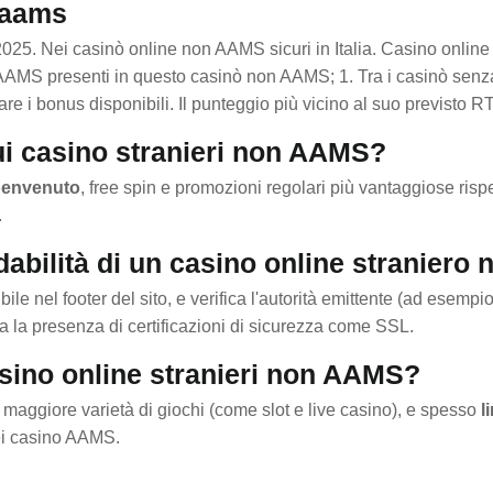
 aams
 2025. Nei casinò online non AAMS sicuri in Italia. Casino onlin
n AAMS presenti in questo casinò non AAMS; 1. Tra i casinò se
are i bonus disponibili. Il punteggio più vicino al suo previsto R
ui casino stranieri non AAMS?
benvenuto
, free spin e promozioni regolari più vantaggiose risp
.
idabilità di un casino online stranier
ibile nel footer del sito, e verifica l'autorità emittente (ad es
a la presenza di certificazioni di sicurezza come SSL.
asino online stranieri non AAMS?
 maggiore varietà di giochi (come slot e live casino), e spesso
l
ei casino AAMS.