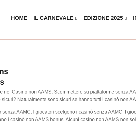
HOME
IL CARNEVALE
EDIZIONE 2025
ams
ms
are nei Casino non AAMS. Scommettere su piattaforme senza AA
icuri? Naturalmente sono sicuri se hanno tutti i casinò non A
inò senza AAMC. I giocatori scelgono i casinò senza AAMC. I g
erano i casinò non AAMS bonus. Alcuni casino non AAMS non sol